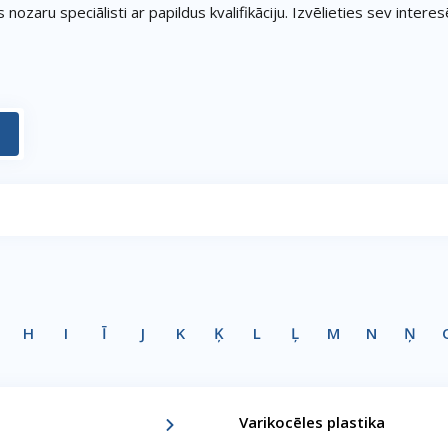
nozaru speciālisti ar papildus kvalifikāciju. Izvēlieties sev inter
H
I
Ī
J
K
Ķ
L
Ļ
M
N
Ņ
Varikocēles plastika