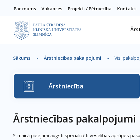
Pārlekt uz galveno saturu
Par mums
Vakances
Projekti / Pētniecība
Kontakti
Ārs
Sākums
-
Ārstniecības pakalpojumi
-
Visi pakalpo
Atpakaļceļš
Ārstniecība
Ārstniecības pakalpojumi
Slimnīcā pieejami augsti specializēti veselības aprūpes paka