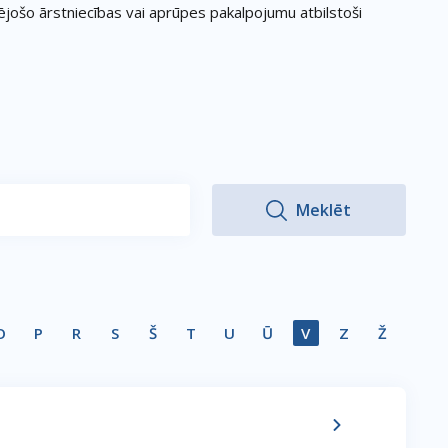
esējošo ārstniecības vai aprūpes pakalpojumu atbilstoši
O
P
R
S
Š
T
U
Ū
V
Z
Ž