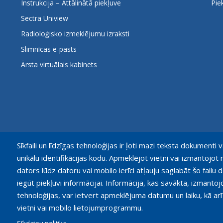
Instrukcija – Attālinātā piekļuve
Pie
Sectra Uniview
Radioloģisko izmeklējumu izraksti
Slimnīcas e-pasts
Ārsta virtuālais kabinets
Sīkfaili un līdzīgas tehnoloģijas ir ļoti mazi teksta dokumenti v
unikālu identifikācijas kodu. Apmeklējot vietni vai izmantoj
dators lūdz datoru vai mobilo ierīci atļauju saglabāt šo failu d
iegūt piekļuvi informācijai. Informācija, kas savākta, izmantoj
tehnoloģijas, var ietvert apmeklējuma datumu un laiku, kā arī
© Paula Stradiņa Klīniskā universitātes slimnīca, 2026.
vietni vai mobilo lietojumprogrammu.
Visas tiesības aizsargātas. Pārpublicēšanas gadijumā atsauce o