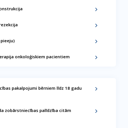
onstrukcija
rezekcija
 pieeju)
erapija onkoloģiskiem pacientiem
cības pakalpojumi bērniem līdz 18 gadu
a zobārstniecības palīdzība citām