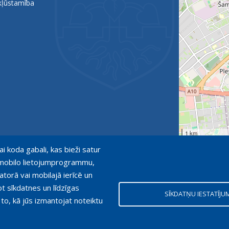
kļūstamība
1 km
ai koda gabali, kas bieži satur
ot mobilo lietojumprogrammu,
atorā vai mobilajā ierīcē un
ot sīkdatnes un līdzīgas
SĪKDATŅU IESTATĪJU
 to, kā jūs izmantojat noteiktu
bligāta