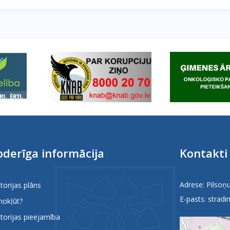
derīga informācija
Kontakti
Adrese: Pilsoņu
itorijas plāns
E-pasts:
stradin
nokļūt?
itorijas pieejamība