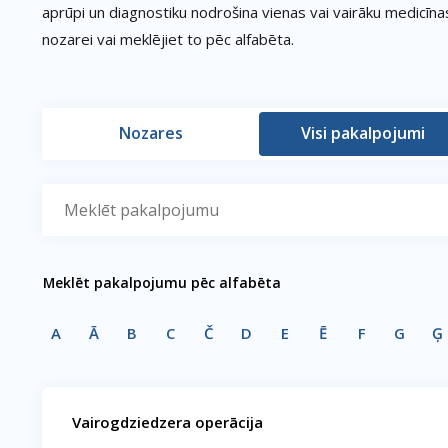
aprūpi un diagnostiku nodrošina vienas vai vairāku medicīnas 
nozarei vai meklējiet to pēc alfabēta.
Nozares
Visi pakalpojumi
Meklēt pakalpojumu pēc alfabēta
A
Ā
B
C
Č
D
E
Ē
F
G
Ģ
Vairogdziedzera operācija