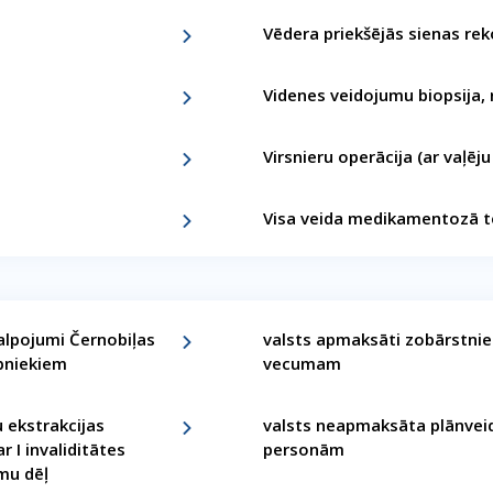
Vēdera priekšējās sienas rek
Videnes veidojumu biopsija, 
Virsnieru operācija (ar vaļēju
Visa veida medikamentozā t
lpojumi Černobiļas
valsts apmaksāti zobārstnie
ībniekiem
vecumam
 ekstrakcijas
valsts neapmaksāta plānveid
 I invaliditātes
personām
mu dēļ