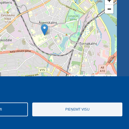
+
−
| ©
OpenStreetMap
contributors
MI
PIEŅEMT VISU
Digitālais partneris