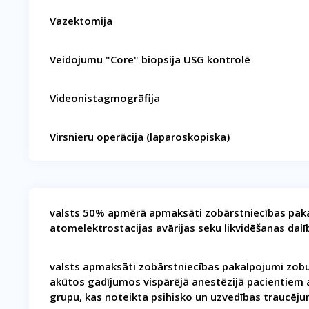
Vazektomija
Veidojumu "Core" biopsija USG kontrolē
Videonistagmogrāfija
Virsnieru operācija (laparoskopiska)
valsts 50% apmērā apmaksāti zobārstniecības paka
atomelektrostacijas avārijas seku likvidēšanas dal
valsts apmaksāti zobārstniecības pakalpojumi zobu
akūtos gadījumos vispārējā anestēzijā pacientiem ar
grupu, kas noteikta psihisko un uzvedības traucēju