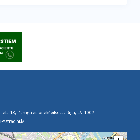
 iela 13, Zemgales priekšpilsēta, Rīga, LV-1002
i@stradini.lv