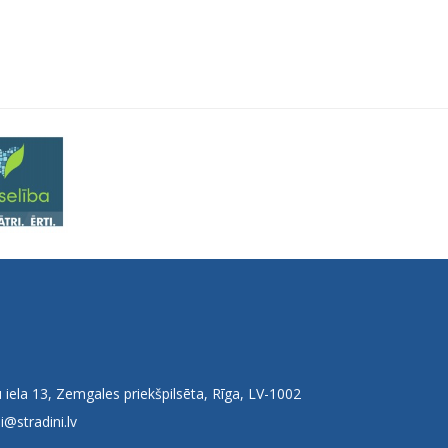
 iela 13, Zemgales priekšpilsēta, Rīga, LV-1002
i@stradini.lv