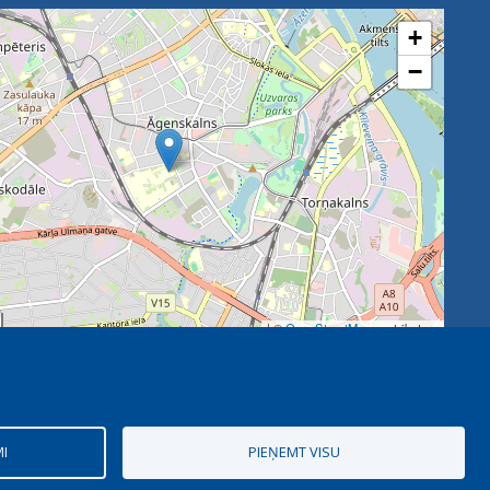
+
−
| ©
OpenStreetMap
contributors
MI
PIEŅEMT VISU