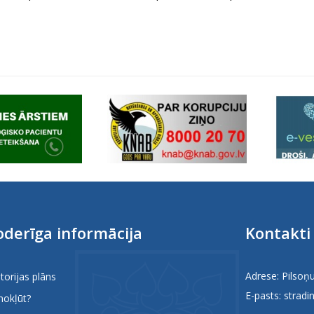
derīga informācija
Kontakti
Adrese: Pilsoņu
itorijas plāns
E-pasts:
stradin
nokļūt?