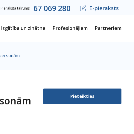
67
069
280
E-pieraksts
Pieraksta tālrunis:
Izglītība un zinātne
Profesionāļiem
Partneriem
m personām
Pieteikties
ersonām