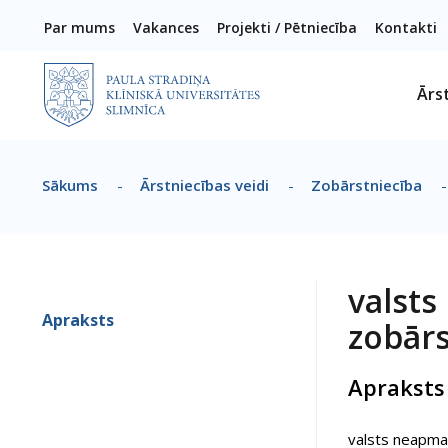
Pārlekt uz galveno saturu
Par mums
Vakances
Projekti / Pētniecība
Kontakti
Ārs
Sākums
-
Ārstniecības veidi
-
Zobārstniecība
-
Atpakaļceļš
valst
Apraksts
zobārs
Apraksts
valsts neapma