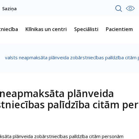
Saziņa
tniecība
Klīnikas un centri
Speciālisti
Pacientiem
valsts neapmaksāta plānveida zobārstniecības palīdzība citā
s neapmaksāta plānveida
tniecības palīdzība citām p
ksāta plānveida zobārstniecības palīdzība citām personām