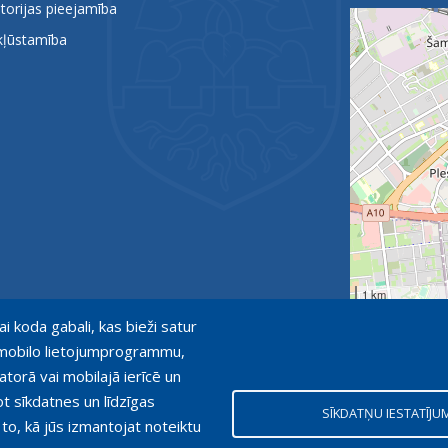
itorijas pieejamība
kļūstamība
1 km
ai koda gabali, kas bieži satur
ot mobilo lietojumprogrammu,
atorā vai mobilajā ierīcē un
ot sīkdatnes un līdzīgas
SĪKDATŅU IESTATĪJU
 to, kā jūs izmantojat noteiktu