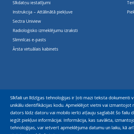
Sīkdatņu iestatījumi
Ter
Instrukcija – Attālinātā piekļuve
Pie
Sectra Uniview
Radioloģisko izmeklējumu izraksti
Slimnīcas e-pasts
Ārsta virtuālais kabinets
Sīkfaili un līdzīgas tehnoloģijas ir ļoti mazi teksta dokumenti v
unikālu identifikācijas kodu. Apmeklējot vietni vai izmantoj
dators lūdz datoru vai mobilo ierīci atļauju saglabāt šo failu d
iegūt piekļuvi informācijai. Informācija, kas savākta, izmantoj
tehnoloģijas, var ietvert apmeklējuma datumu un laiku, kā arī