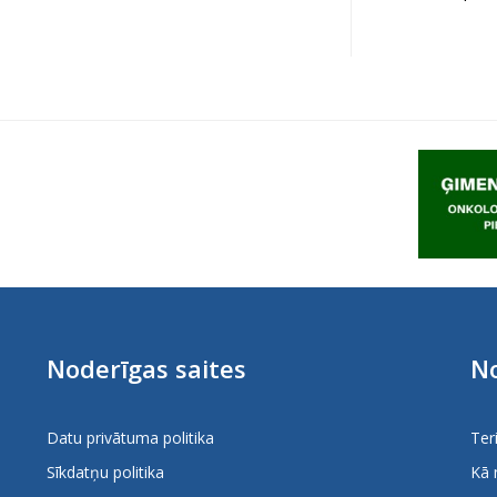
Noderīgas saites
No
Datu privātuma politika
Ter
Sīkdatņu politika
Kā 