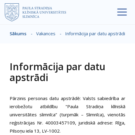
Pārlekt uz galveno saturu
Sākums
-
Vakances
-
Informācija par datu apstrādi
Atpakaļceļš
Informācija par datu
apstrādi
Pārzinis personas datu apstrādē: Valsts sabiedrība ar
ierobežotu atbildību "Paula Stradiņa klīniskā
universitātes slimnīca” (turpmāk – Slimnīca), vienotās
reģistrācijas Nr. 40003457109, juridiskā adrese: Rīga,
Pilsoņu iela 13, LV-1002.