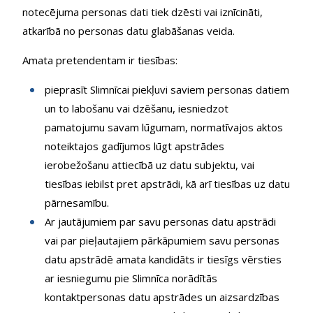
notecējuma personas dati tiek dzēsti vai iznīcināti,
atkarībā no personas datu glabāšanas veida.
Amata pretendentam ir tiesības:
pieprasīt Slimnīcai piekļuvi saviem personas datiem
un to labošanu vai dzēšanu, iesniedzot
pamatojumu savam lūgumam, normatīvajos aktos
noteiktajos gadījumos lūgt apstrādes
ierobežošanu attiecībā uz datu subjektu, vai
tiesības iebilst pret apstrādi, kā arī tiesības uz datu
pārnesamību.
Ar jautājumiem par savu personas datu apstrādi
vai par pieļautajiem pārkāpumiem savu personas
datu apstrādē amata kandidāts ir tiesīgs vērsties
ar iesniegumu pie Slimnīca norādītās
kontaktpersonas datu apstrādes un aizsardzības