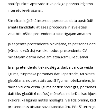
apakšpunkts: apstrāde ir vajadzīga pārziņa leģitīmo
interešu ievērošanai,;
Slimnīcas leģitīmā interese personas datu apstrādē
amata kandidātu atlases procedūrā ir izvēlēties
visatbilstošāko pretendentu attiecīgajam amatam.
Ja saņemta pretendenta piekrišana, tā personas dati
(vārds, uzvārds) var tikt nodoti pretendenta CV
minētajam darba devējam atsauksmju iegūšanai.
Ja ar pretendentu tiek noslēgts darba vai cita veida
līgums, turpmākā personas datu apstrāde, tai skaitā
glabāšana, notiek atbilstoši šī līguma noteikumiem. Ja
darba vai cita veida līgums netiek noslēgts, personas
dati tiks glabāti 6 (sešus) mēnešus no brīža, kad kļuvis
skaidrs, ka līgums netiks noslēgts, vai līdz brīdim, kad
pretendents atsauc savu kandidatūru. Pēc šī termiņa