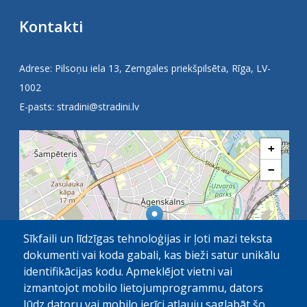
Kontakti
Adrese: Pilsoņu iela 13, Zemgales priekšpilsēta, Rīga, LV-
1002
E-pasts:
stradini@stradini.lv
+
−
Sīkfaili un līdzīgas tehnoloģijas ir ļoti mazi teksta
dokumenti vai koda gabali, kas bieži satur unikālu
identifikācijas kodu. Apmeklējot vietni vai
izmantojot mobilo lietojumprogrammu, dators
lūdz datoru vai mobilo ierīci atļauju saglabāt šo