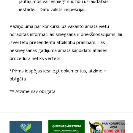
jautājumos vai iesniegt sūdzību uzraudzības
iestādei - Datu valsts inspekcijai.
Paziņojumā par konkursu uz vakanto amata vietu
norādītās informācijas sniegšana ir priekšnosacījums, lai
izvērtētu pretendenta atbilstību prasībām. Tās
nesniegšanas gadījumā amata kandidāts atlases
procedūrā netiks vērtēts.
*Pirms iespējas iesniegt dokumentus, atzīme ir
obligāta
** Atzīme nav obligāta