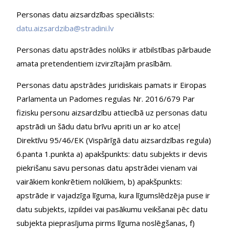
Personas datu aizsardzības speciālists:
datu.aizsardziba@stradini.lv
Personas datu apstrādes nolūks ir atbilstības pārbaude
amata pretendentiem izvirzītajām prasībām.
Personas datu apstrādes juridiskais pamats ir Eiropas
Parlamenta un Padomes regulas Nr. 2016/679 Par
fizisku personu aizsardzību attiecībā uz personas datu
apstrādi un šādu datu brīvu apriti un ar ko atceļ
Direktīvu 95/46/EK (Vispārīgā datu aizsardzības regula)
6.panta 1.punkta a) apakšpunkts: datu subjekts ir devis
piekrišanu savu personas datu apstrādei vienam vai
vairākiem konkrētiem nolūkiem, b) apakšpunkts:
apstrāde ir vajadzīga līguma, kura līgumslēdzēja puse ir
datu subjekts, izpildei vai pasākumu veikšanai pēc datu
subjekta pieprasījuma pirms līguma noslēgšanas, f)