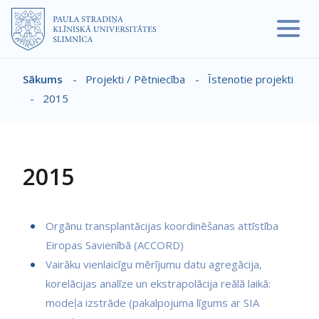
Pārlekt uz galveno saturu
Sākums
-
Projekti / Pētniecība
-
Īstenotie projekti
Atpakaļceļš
-
2015
2015
Orgānu transplantācijas koordinēšanas attīstība
Eiropas Savienībā (ACCORD)
Vairāku vienlaicīgu mērījumu datu agregācija,
korelācijas analīze un ekstrapolācija reālā laikā:
modeļa izstrāde (pakalpojuma līgums ar SIA