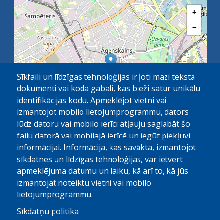
+
−
Sīkfaili un līdzīgas tehnoloģijas ir ļoti mazi teksta
dokumenti vai koda gabali, kas bieži satur unikālu
identifikācijas kodu. Apmeklējot vietni vai
izmantojot mobilo lietojumprogrammu, dators
lūdz datoru vai mobilo ierīci atļauju saglabāt šo
failu datorā vai mobilajā ierīcē un iegūt piekļuvi
OpenStreetMap
1 km
| ©
contributors
informācijai. Informācija, kas savākta, izmantojot
sīkdatnes un līdzīgas tehnoloģijas, var ietvert
apmeklējuma datumu un laiku, kā arī to, kā jūs
izmantojat noteiktu vietni vai mobilo
lietojumprogrammu.
Sīkdatņu politika