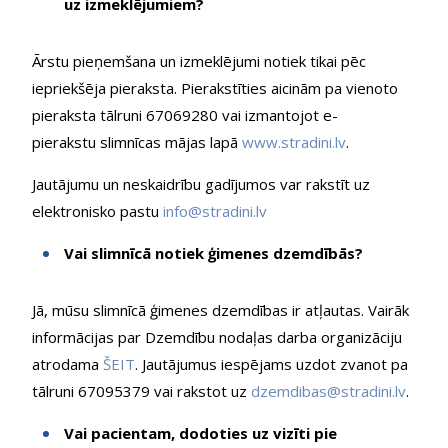
uz izmeklējumiem?
Ārstu pieņemšana un izmeklējumi notiek tikai pēc
iepriekšēja pieraksta. Pierakstīties aicinām pa vienoto
pieraksta tālruni 67069280 vai izmantojot e-
pierakstu slimnīcas mājas lapā
www.stradini.lv
.
Jautājumu un neskaidrību gadījumos var rakstīt uz
elektronisko pastu
info@stradini.lv
Vai slimnīcā notiek ģimenes dzemdībās?
Jā, mūsu slimnīcā ģimenes dzemdības ir atļautas. Vairāk
informācijas par Dzemdību nodaļas darba organizāciju
atrodama
ŠEIT
. Jautājumus iespējams uzdot zvanot pa
tālruni 67095379 vai rakstot uz
dzemdibas@stradini.lv
.
Vai pacientam, dodoties uz vizīti pie