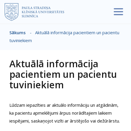
Pārlekt uz galveno saturu
Sākums
-
Aktuālā informācija pacientiem un pacientu
Atpakaļceļš
tuviniekiem
Aktuālā informācija
pacientiem un pacientu
tuviniekiem
Lūdzam iepazīties ar aktuālo informāciju un atgādinām,
ka pacientu apmeklējumi ārpus norādītajiem laikiem
iespējami, saskaņojot vizīti ar ārstējošo vai dežūrārstu.