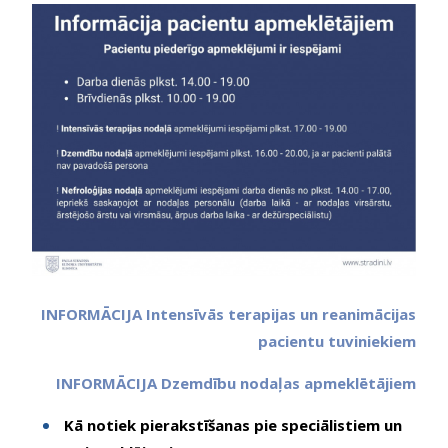
INFORMĀCIJA Intensīvās terapijas un reanimācijas
pacientu tuviniekiem
INFORMĀCIJA Dzemdību nodaļas apmeklētājiem
Kā notiek pierakstīšanas pie speciālistiem un