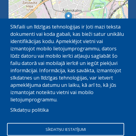
Sīkfaili un līdzīgas tehnoloģijas ir ļoti mazi teksta
dokumenti vai koda gabali, kas bieži satur unikālu
identifikācijas kodu. Apmeklējot vietni vai
izmantojot mobilo lietojumprogrammu, dators
lūdz datoru vai mobilo ierīci atļauju saglabāt šo
failu datorā vai mobilajā ierīcē un iegūt piekļuvi
OpenStreetMap
1 km
| ©
contributors
informācijai. Informācija, kas savākta, izmantojot
sīkdatnes un līdzīgas tehnoloģijas, var ietvert
apmeklējuma datumu un laiku, kā arī to, kā jūs
izmantojat noteiktu vietni vai mobilo
lietojumprogrammu.
Sīkdatņu politika
© Paula Stradiņa Klīniskā universitātes slimnīca, 2026.
Visas tiesības aizsargātas. Pārpublicēšanas gadijumā atsauce
SĪKDATŅU IESTATĪJUMI
obligāta