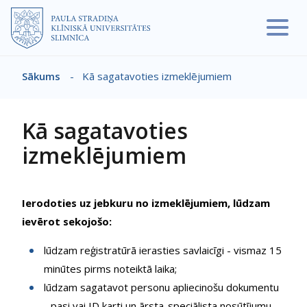
Pārlekt uz galveno saturu
Sākums
-
Kā sagatavoties izmeklējumiem
Atpakaļceļš
Kā sagatavoties
izmeklējumiem
Ierodoties uz jebkuru no izmeklējumiem, lūdzam
ievērot sekojošo:
lūdzam reģistratūrā ierasties savlaicīgi - vismaz 15
minūtes pirms noteiktā laika;
lūdzam sagatavot personu apliecinošu dokumentu
- pasi vai ID karti un ārsta-speciālista nosūtījumu