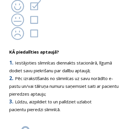
KĀ piedalīties aptaujā?
Iestājoties slimnīcas diennakts stacionārā, līgumā
dodiet savu piekrišanu par dalību aptaujā;
Pēc izrakstīšanās no slimnīcas uz savu norādīto e-
pastu un/vai tālruņa numuru saņemsiet saiti ar pacientu
pieredzes aptauju;
Lūdzu, aizpildiet to un palīdziet uzlabot
pacientu pieredzi slimnīcā.