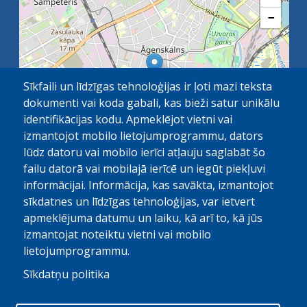
−
Sīkfaili un līdzīgas tehnoloģijas ir ļoti mazi teksta
dokumenti vai koda gabali, kas bieži satur unikālu
identifikācijas kodu. Apmeklējot vietni vai
izmantojot mobilo lietojumprogrammu, dators
lūdz datoru vai mobilo ierīci atļauju saglabāt šo
failu datorā vai mobilajā ierīcē un iegūt piekļuvi
OpenStreetMap
1 km
| ©
contributors
informācijai. Informācija, kas savākta, izmantojot
sīkdatnes un līdzīgas tehnoloģijas, var ietvert
apmeklējuma datumu un laiku, kā arī to, kā jūs
izmantojat noteiktu vietni vai mobilo
lietojumprogrammu.
Sīkdatņu politika
© Paula Stradiņa Klīniskā universitātes slimnīca, 2026.
Visas tiesības aizsargātas. Pārpublicēšanas gadijumā atsauce