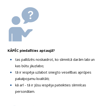
KĀPĒC piedalīties aptaujā?
tas palīdzēs noskaidrot, ko slimnīcā darām labi un
kas būtu jāuzlabo;
tā ir iespēja uzlabot sniegto veselības aprūpes
pakalpojumu kvalitāti;
kā arī - tā ir Jūsu iespēja pateikties slimnīcas
personālam.