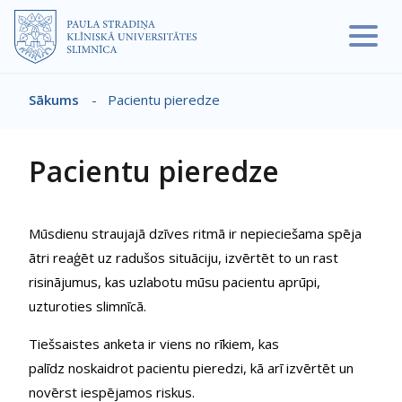
Pārlekt uz galveno saturu
Sākums
-
Pacientu pieredze
Atpakaļceļš
Pacientu pieredze
Mūsdienu straujajā dzīves ritmā ir nepieciešama spēja
ātri reaģēt uz radušos situāciju, izvērtēt to un rast
risinājumus, kas uzlabotu mūsu pacientu aprūpi,
uzturoties slimnīcā.
Tiešsaistes anketa ir viens no rīkiem, kas
palīdz noskaidrot pacientu pieredzi, kā arī izvērtēt un
novērst iespējamos riskus.