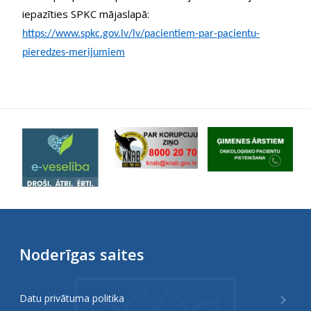
iepazīties SPKC mājaslapā:
https://www.spkc.gov.lv/lv/pacientiem-par-pacientu-
pieredzes-merijumiem
Noderīgas saites
Datu privātuma politika