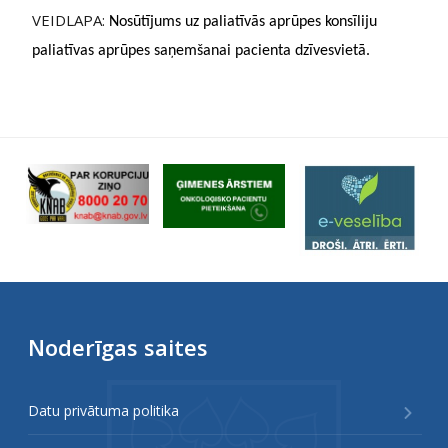
VEIDLAPA:
Nosūtījums uz paliatīvās aprūpes konsīliju
paliatīvas aprūpes saņemšanai pacienta dzīvesvietā.
Noderīgas saites
Datu privātuma politika