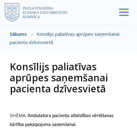
Pārlekt uz galveno saturu
Sākums
-
Konsīlijs paliatīvas aprūpes saņemšanai
Atpakaļceļš
pacienta dzīvesvietā
Konsīlijs paliatīvas
aprūpes saņemšanai
pacienta dzīvesvietā
SHĒMA:
Ambulatora pacienta atbilstības vērtēšanas
kārtība pakalpojuma saņemšanai.