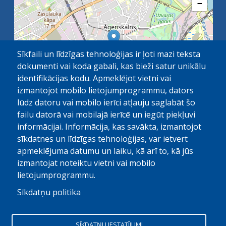
−
Sīkfaili un līdzīgas tehnoloģijas ir ļoti mazi teksta
dokumenti vai koda gabali, kas bieži satur unikālu
identifikācijas kodu. Apmeklējot vietni vai
izmantojot mobilo lietojumprogrammu, dators
lūdz datoru vai mobilo ierīci atļauju saglabāt šo
failu datorā vai mobilajā ierīcē un iegūt piekļuvi
OpenStreetMap
1 km
| ©
contributors
informācijai. Informācija, kas savākta, izmantojot
sīkdatnes un līdzīgas tehnoloģijas, var ietvert
apmeklējuma datumu un laiku, kā arī to, kā jūs
izmantojat noteiktu vietni vai mobilo
lietojumprogrammu.
Sīkdatņu politika
© Paula Stradiņa Klīniskā universitātes slimnīca, 2026.
Visas tiesības aizsargātas. Pārpublicēšanas gadijumā atsauce
SĪKDATŅU IESTATĪJUMI