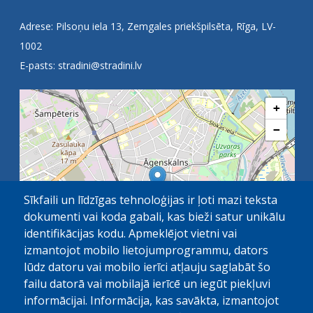
Adrese: Pilsoņu iela 13, Zemgales priekšpilsēta, Rīga, LV-
1002
E-pasts:
stradini@stradini.lv
+
−
Sīkfaili un līdzīgas tehnoloģijas ir ļoti mazi teksta
dokumenti vai koda gabali, kas bieži satur unikālu
identifikācijas kodu. Apmeklējot vietni vai
izmantojot mobilo lietojumprogrammu, dators
lūdz datoru vai mobilo ierīci atļauju saglabāt šo
failu datorā vai mobilajā ierīcē un iegūt piekļuvi
OpenStreetMap
1 km
| ©
contributors
informācijai. Informācija, kas savākta, izmantojot