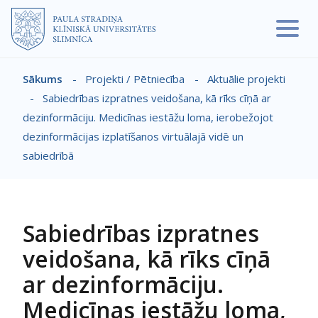
Pārlekt uz galveno saturu
Sākums
-
Projekti / Pētniecība
-
Aktuālie projekti
Atpakaļceļš
-
Sabiedrības izpratnes veidošana, kā rīks cīņā ar
dezinformāciju. Medicīnas iestāžu loma, ierobežojot
dezinformācijas izplatīšanos virtuālajā vidē un
sabiedrībā
Sabiedrības izpratnes
veidošana, kā rīks cīņā
ar dezinformāciju.
Medicīnas iestāžu loma,