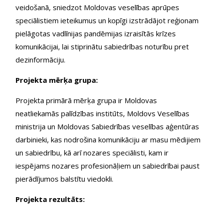
veidošanā, sniedzot Moldovas veselības aprūpes
speciālistiem ieteikumus un kopīgi izstrādājot reģionam
pielāgotas vadlīnijas pandēmijas izraisītās krīzes
komunikācijai, lai stiprinātu sabiedrības noturību pret
dezinformāciju.
Projekta mērķa grupa:
Projekta primārā mērķa grupa ir Moldovas
neatliekamās palīdzības institūts, Moldovs Veselības
ministrija un Moldovas Sabiedrības veselības aģentūras
darbinieki, kas nodrošina komunikāciju ar masu mēdijiem
un sabiedrību, kā arī nozares speciālisti, kam ir
iespējams nozares profesionāļiem un sabiedrībai paust
pierādījumos balstītu viedokli.
Projekta rezultāts: