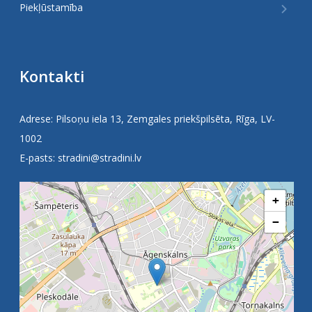
Piekļūstamība
Kontakti
Adrese: Pilsoņu iela 13, Zemgales priekšpilsēta, Rīga, LV-
1002
E-pasts:
stradini@stradini.lv
+
−