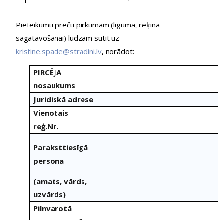
Pieteikumu preču pirkumam (līguma, rēķina
sagatavošanai) lūdzam sūtīt uz
kristine.spade@stradini.lv
, norādot:
PIRCĒJA
nosaukums
Juridiskā adrese
Vienotais
reģ.Nr.
Paraksttiesīgā
persona
(amats, vārds,
uzvārds)
Pilnvarotā