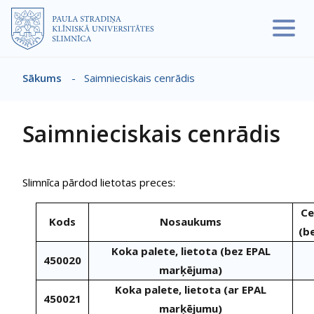
Pārlekt uz galveno saturu
Sākums
-
Saimnieciskais cenrādis
Atpakaļceļš
Saimnieciskais cenrādis
Slimnīca pārdod lietotas preces:
Ce
Kods
Nosaukums
(b
Koka palete, lietota (bez EPAL
450020
marķējuma)
Koka palete, lietota (ar EPAL
450021
marķējumu)