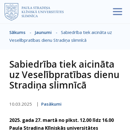
Pārlekt uz galveno saturu
Sākums
-
Jaunumi
-
Sabiedrība tiek aicināta uz
Atpakaļceļš
Veselībpratības dienu Stradiņa slimnīcā
Sabiedrība tiek aicināta
uz Veselībpratības dienu
Stradiņa slimnīcā
10.03.2025
Pasākumi
2025. gada 27. martā no plkst. 12.00 līdz 16.00 
Paula Stradiņa Klīniskās universitātes 