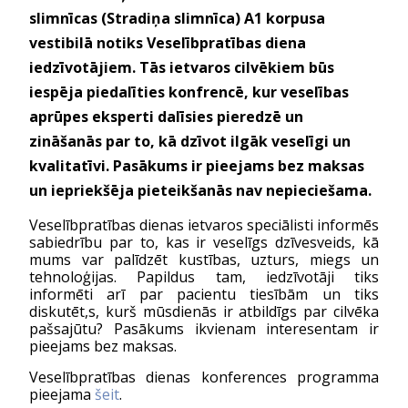
slimnīcas (Stradiņa slimnīca) A1 korpusa 
vestibilā notiks Veselībpratības diena 
iedzīvotājiem. Tās ietvaros cilvēkiem būs 
iespēja piedalīties konfrencē, kur veselības 
aprūpes eksperti dalīsies pieredzē un 
zināšanās par to, kā dzīvot ilgāk veselīgi un 
kvalitatīvi. Pasākums ir pieejams bez maksas 
un iepriekšēja pieteikšanās nav nepieciešama.
Veselībpratības dienas ietvaros speciālisti informēs 
sabiedrību par to, kas ir veselīgs dzīvesveids, kā 
mums var palīdzēt kustības, uzturs, miegs un 
tehnoloģijas. Papildus tam, iedzīvotāji tiks 
informēti arī par pacientu tiesībām un tiks 
diskutēt,s, kurš mūsdienās ir atbildīgs par cilvēka 
pašsajūtu? Pasākums ikvienam interesentam ir 
pieejams bez maksas.
Veselībpratības dienas konferences programma 
pieejama 
šeit
. 