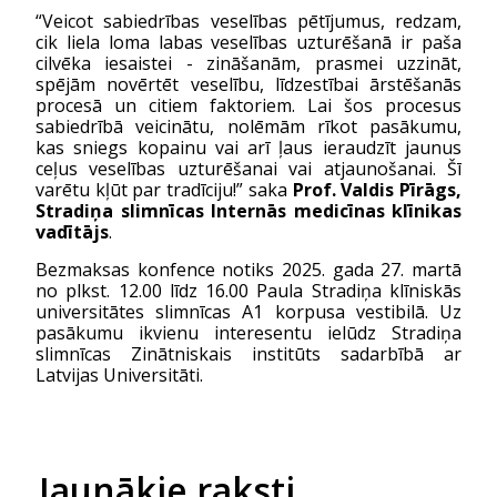
“Veicot sabiedrības veselības pētījumus, redzam, 
cik liela loma labas veselības uzturēšanā ir paša 
cilvēka iesaistei - zināšanām, prasmei uzzināt, 
spējām novērtēt veselību, līdzestībai ārstēšanās 
procesā un citiem faktoriem. Lai šos procesus 
sabiedrībā veicinātu, nolēmām rīkot pasākumu, 
kas sniegs kopainu vai arī ļaus ieraudzīt jaunus 
ceļus veselības uzturēšanai vai atjaunošanai. Šī 
varētu kļūt par tradīciju!” saka 
Prof. Valdis Pīrāgs, 
Stradiņa slimnīcas Internās medicīnas klīnikas 
vadītājs
.
Bezmaksas konfence notiks 2025. gada 27. martā 
no plkst. 12.00 līdz 16.00 Paula Stradiņa klīniskās 
universitātes slimnīcas A1 korpusa vestibilā. Uz 
pasākumu ikvienu interesentu ielūdz Stradiņa 
slimnīcas Zinātniskais institūts sadarbībā ar 
Latvijas Universitāti.
Jaunākie raksti