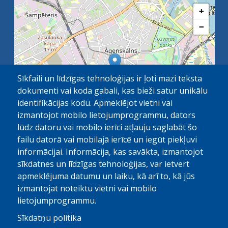
+
−
Sīkfaili un līdzīgas tehnoloģijas ir ļoti mazi teksta
dokumenti vai koda gabali, kas bieži satur unikālu
identifikācijas kodu. Apmeklējot vietni vai
izmantojot mobilo lietojumprogrammu, dators
lūdz datoru vai mobilo ierīci atļauju saglabāt šo
failu datorā vai mobilajā ierīcē un iegūt piekļuvi
OpenStreetMap
1 km
| ©
contributors
informācijai. Informācija, kas savākta, izmantojot
sīkdatnes un līdzīgas tehnoloģijas, var ietvert
apmeklējuma datumu un laiku, kā arī to, kā jūs
izmantojat noteiktu vietni vai mobilo
lietojumprogrammu.
Sīkdatņu politika
© Paula Stradiņa Klīniskā universitātes slimnīca, 2026.