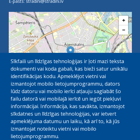
E-pasts:
stradini@stradini.lv
+
−
Sīkfaili un līdzīgas tehnoloģijas ir ļoti mazi teksta
dokumenti vai koda gabali, kas bieži satur unikālu
identifikācijas kodu. Apmeklējot vietni vai
izmantojot mobilo lietojumprogrammu, dators
lūdz datoru vai mobilo ierīci atļauju saglabāt šo
failu datorā vai mobilajā ierīcē un iegūt piekļuvi
OpenStreetMap
1 km
| ©
contributors
informācijai. Informācija, kas savākta, izmantojot
sīkdatnes un līdzīgas tehnoloģijas, var ietvert
apmeklējuma datumu un laiku, kā arī to, kā jūs
izmantojat noteiktu vietni vai mobilo
lietojumprogrammu.