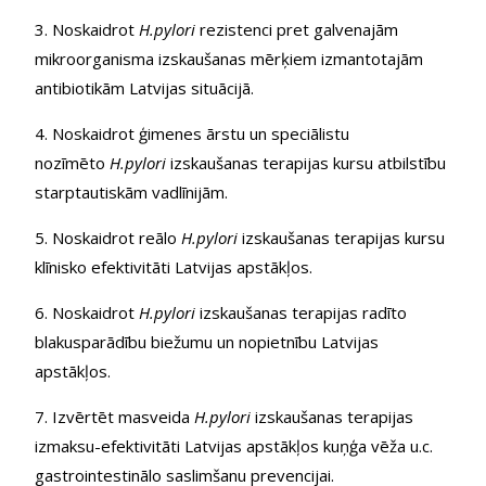
3. Noskaidrot
H.pylori
rezistenci pret galvenajām
mikroorganisma izskaušanas mērķiem izmantotajām
antibiotikām Latvijas situācijā.
4. Noskaidrot ģimenes ārstu un speciālistu
nozīmēto
H.pylori
izskaušanas terapijas kursu atbilstību
starptautiskām vadlīnijām.
5. Noskaidrot reālo
H.pylori
izskaušanas terapijas kursu
klīnisko efektivitāti Latvijas apstākļos.
6. Noskaidrot
H.pylori
izskaušanas terapijas radīto
blakusparādību biežumu un nopietnību Latvijas
apstākļos.
7. Izvērtēt masveida
H.pylori
izskaušanas terapijas
izmaksu-efektivitāti Latvijas apstākļos kuņģa vēža u.c.
gastrointestinālo saslimšanu prevencijai.