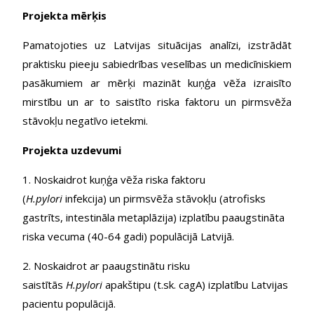
Projekta mērķis
Pamatojoties uz Latvijas situācijas analīzi, izstrādāt
praktisku pieeju sabiedrības veselības un medicīniskiem
pasākumiem ar mērķi mazināt kuņģa vēža izraisīto
mirstību un ar to saistīto riska faktoru un pirmsvēža
stāvokļu negatīvo ietekmi.
Projekta uzdevumi
1. Noskaidrot kuņģa vēža riska faktoru
(
H.pylori
infekcija) un pirmsvēža stāvokļu (atrofisks
gastrīts, intestināla metaplāzija) izplatību paaugstināta
riska vecuma (40-64 gadi) populācijā Latvijā.
2. Noskaidrot ar paaugstinātu risku
saistītās
H.pylori
apakštipu (t.sk. cagA) izplatību Latvijas
pacientu populācijā.