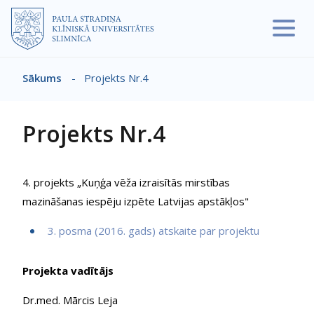
Pārlekt uz galveno saturu
Sākums
-
Projekts Nr.4
Atpakaļceļš
Projekts Nr.4
4. projekts „Kuņģa vēža izraisītās mirstības
mazināšanas iespēju izpēte Latvijas apstākļos"
3. posma (2016. gads) atskaite par projektu
Projekta vadītājs
Dr.med. Mārcis Leja