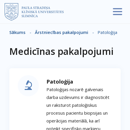
Pārlekt uz galveno saturu
Sākums
-
Ārstniecības pakalpojumi
-
Patoloģija
Atpakaļceļš
Medicīnas pakalpojumi
Patoloģija
Patoloģijas nozarē galvenais
darba uzdevums ir diagnosticēt
un raksturot patoloģiskus
procesus pacientu biopsijas un
operācijas materiālā, ka arī
noteikt specifisko marķieru