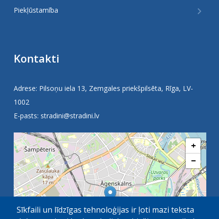
Piekļūstamība
Kontakti
Adrese: Pilsoņu iela 13, Zemgales priekšpilsēta, Rīga, LV-
1002
E-pasts:
stradini@stradini.lv
+
−
Sīkfaili un līdzīgas tehnoloģijas ir ļoti mazi teksta