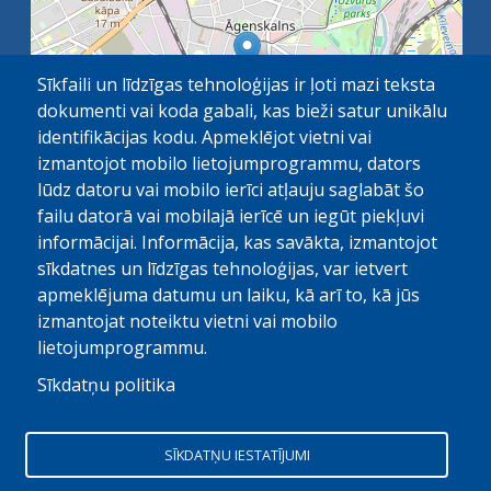
Sīkfaili un līdzīgas tehnoloģijas ir ļoti mazi teksta
dokumenti vai koda gabali, kas bieži satur unikālu
identifikācijas kodu. Apmeklējot vietni vai
izmantojot mobilo lietojumprogrammu, dators
lūdz datoru vai mobilo ierīci atļauju saglabāt šo
failu datorā vai mobilajā ierīcē un iegūt piekļuvi
OpenStreetMap
1 km
| ©
contributors
informācijai. Informācija, kas savākta, izmantojot
sīkdatnes un līdzīgas tehnoloģijas, var ietvert
apmeklējuma datumu un laiku, kā arī to, kā jūs
izmantojat noteiktu vietni vai mobilo
lietojumprogrammu.
Sīkdatņu politika
© Paula Stradiņa Klīniskā universitātes slimnīca, 2026.
Visas tiesības aizsargātas. Pārpublicēšanas gadijumā atsauce
SĪKDATŅU IESTATĪJUMI
obligāta