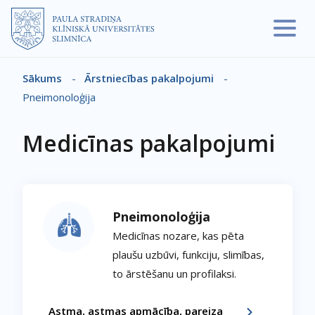
Pārlekt uz galveno saturu
Sākums
-
Ārstniecības pakalpojumi
-
Atpakaļceļš
Pneimonoloģija
Medicīnas pakalpojumi
Pneimonoloģija
Medicīnas nozare, kas pēta
plaušu uzbūvi, funkciju, slimības,
to ārstēšanu un profilaksi.
Astma, astmas apmācība, pareiza