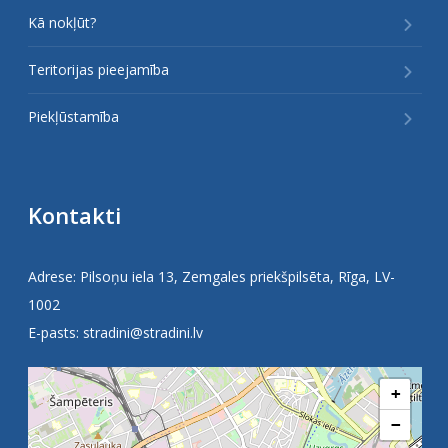
Kā nokļūt?
Teritorijas pieejamība
Piekļūstamība
Kontakti
Adrese: Pilsoņu iela 13, Zemgales priekšpilsēta, Rīga, LV-
1002
E-pasts:
stradini@stradini.lv
+
−