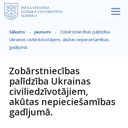
Pārlekt uz galveno saturu
Sākums
-
Jaunumi
-
Zobārstniecības palīdzība
Atpakaļceļš
Ukrainas civiliedzīvotājiem, akūtas nepieciešamības
gadījumā.
Zobārstniecības
palīdzība Ukrainas
civiliedzīvotājiem,
akūtas nepieciešamības
gadījumā.