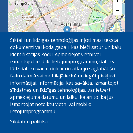
+
−
Sīkfaili un līdzīgas tehnoloģijas ir ļoti mazi teksta
dokumenti vai koda gabali, kas bieži satur unikālu
identifikācijas kodu. Apmeklējot vietni vai
izmantojot mobilo lietojumprogrammu, dators
lūdz datoru vai mobilo ierīci atļauju saglabāt šo
failu datorā vai mobilajā ierīcē un iegūt piekļuvi
OpenStreetMap
1 km
| ©
contributors
informācijai. Informācija, kas savākta, izmantojot
sīkdatnes un līdzīgas tehnoloģijas, var ietvert
apmeklējuma datumu un laiku, kā arī to, kā jūs
izmantojat noteiktu vietni vai mobilo
lietojumprogrammu.
Sīkdatņu politika
© Paula Stradiņa Klīniskā universitātes slimnīca, 2026.