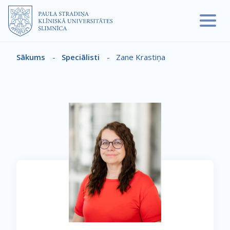
Pārlekt uz galveno saturu
Sākums
-
Speciālisti
-
Zane Krastiņa
Atpakaļceļš