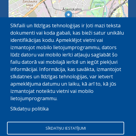
Sīkfaili un līdzīgas tehnoloģijas ir ļoti mazi teksta
dokumenti vai koda gabali, kas bieži satur unikālu
identifikācijas kodu. Apmeklējot vietni vai
izmantojot mobilo lietojumprogrammu, dators
lūdz datoru vai mobilo ierīci atļauju saglabāt šo
failu datorā vai mobilajā ierīcē un iegūt piekļuvi
OpenStreetMap
1 km
| ©
contributors
informācijai. Informācija, kas savākta, izmantojot
sīkdatnes un līdzīgas tehnoloģijas, var ietvert
apmeklējuma datumu un laiku, kā arī to, kā jūs
izmantojat noteiktu vietni vai mobilo
lietojumprogrammu.
Sīkdatņu politika
© Paula Stradiņa Klīniskā universitātes slimnīca, 2026.
Visas tiesības aizsargātas. Pārpublicēšanas gadijumā atsauce
SĪKDATŅU IESTATĪJUMI
obligāta