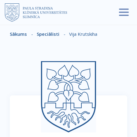
Pārlekt uz galveno saturu
Sākums
-
Speciālisti
-
Vija Krutskiha
Atpakaļceļš