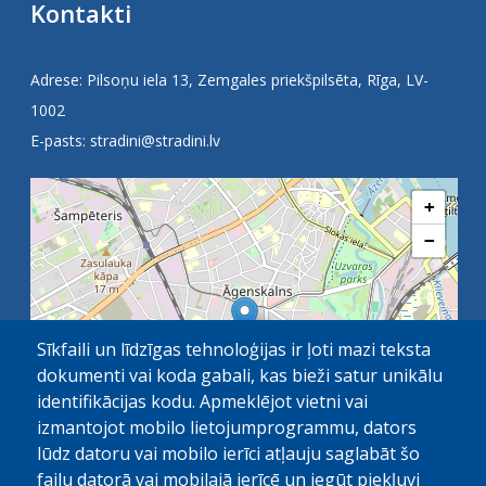
Kontakti
Adrese: Pilsoņu iela 13, Zemgales priekšpilsēta, Rīga, LV-
1002
E-pasts:
stradini@stradini.lv
+
−
Sīkfaili un līdzīgas tehnoloģijas ir ļoti mazi teksta
dokumenti vai koda gabali, kas bieži satur unikālu
identifikācijas kodu. Apmeklējot vietni vai
izmantojot mobilo lietojumprogrammu, dators
lūdz datoru vai mobilo ierīci atļauju saglabāt šo
failu datorā vai mobilajā ierīcē un iegūt piekļuvi