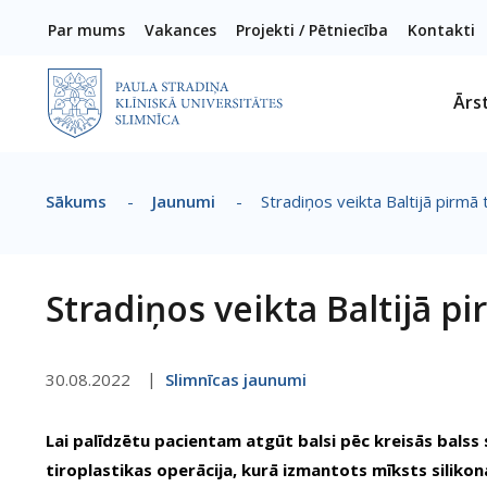
Pārlekt uz galveno saturu
Par mums
Vakances
Projekti / Pētniecība
Kontakti
Ārs
Sākums
-
Jaunumi
-
Stradiņos veikta Baltijā pirmā 
Atpakaļceļš
Stradiņos veikta Baltijā p
30.08.2022
Slimnīcas jaunumi
Lai palīdzētu pacientam atgūt balsi pēc kreisās balss s
tiroplastikas operācija, kurā izmantots mīksts silikon