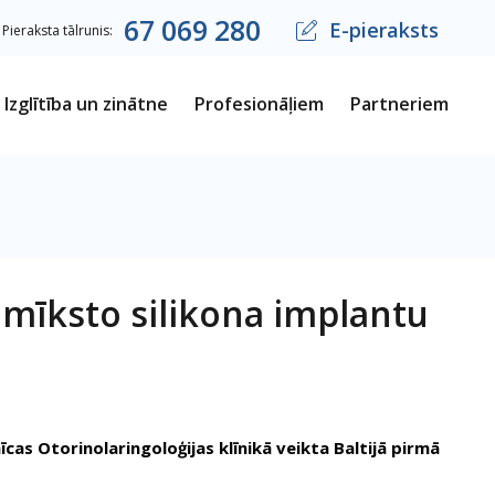
67
069
280
E-pieraksts
Pieraksta tālrunis:
Izglītība un zinātne
Profesionāļiem
Partneriem
r mīksto silikona implantu
īcas Otorinolaringoloģijas klīnikā veikta Baltijā pirmā