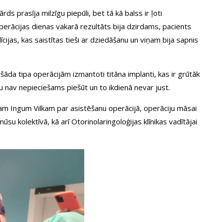
s prasīja milzīgu piepūli, bet tā kā balss ir ļoti
perācijas dienas vakarā rezultāts bija dzirdams, pacients
īcijas, kas saistītas tieši ar dziedāšanu un viņam bija sapnis
 šāda tipa operācijām izmantoti titāna implanti, kas ir grūtāk
tu nav nepieciešams piešūt un to ikdienā nevar just.
stam Ingum Vilkam par asistēšanu operācijā, operāciju māsai
 kolektīvā, kā arī Otorinolaringoloģijas klīnikas vadītājai