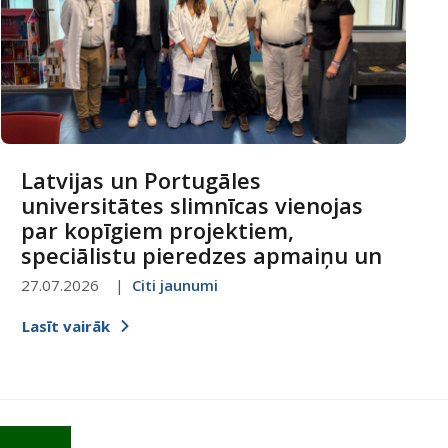
Latvijas un Portugāles
universitātes slimnīcas vienojas
par kopīgiem projektiem,
speciālistu pieredzes apmaiņu un
digitalizācijas attīstību
27.07.2026
Citi jaunumi
Lasīt vairāk