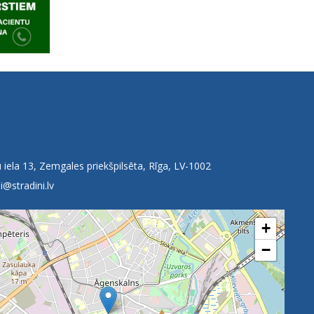
 iela 13, Zemgales priekšpilsēta, Rīga, LV-1002
i@stradini.lv
+
−