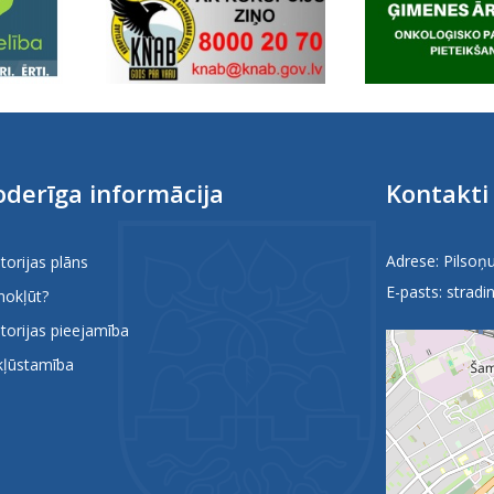
derīga informācija
Kontakti
Adrese: Pilsoņu
itorijas plāns
E-pasts:
stradin
nokļūt?
itorijas pieejamība
kļūstamība