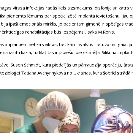
s vīrusa infekcijas radās liels aizsmakums, disfonija un katrs vārd
tika pieņemts lēmums par specializētā implanta ievietošanu. Jau o
s bija īpaši emocionāls mirklis, jo pacientam ģimenē ir spēcīgas trad
ērķtiecīgas rehabilitācijas būs iespējams”, saka M.Ronis.
jas implantiem netika veiktas, bet kaimiņvalstīs Lietuvā un Igaunijā
izjūtu kaklā, turklāt tās ir jāpiešuj pie skrimšļa. Silikona implan
stāvei Susen Schmidt, kura piedalījās un pārraudzīja operāciju, ār
ezioloģei Tatiana Avchynnykova no Ukrainas, kura šobrīd strādā mūsu