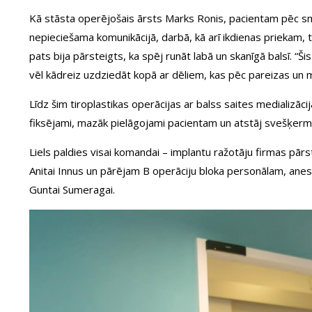
Kā stāsta operējošais ārsts Marks Ronis, pacientam pēc smaga
nepieciešama komunikācijā, darbā, kā arī ikdienas priekam, 
pats bija pārsteigts, ka spēj runāt labā un skanīgā balsī. “Ši
vēl kādreiz uzdziedāt kopā ar dēliem, kas pēc pareizas un m
Līdz šim tiroplastikas operācijas ar balss saites medializāci
fiksējami, mazāk pielāgojami pacientam un atstāj svešķermeņa 
Liels paldies visai komandai – implantu ražotāju firmas pār
Anitai Innus un pārējam B operāciju bloka personālam, anest
Guntai Sumeragai.