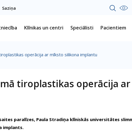
Saziņa
tniecība
Klīnikas un centri
Speciālisti
Pacientiem
tiroplastikas operācija ar mīksto silikona implantu
irmā tiroplastikas operācija a
aites paralīzes, Paula Stradiņa klīniskās universitātes slimn
a implants.