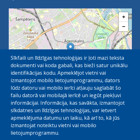
+
−
Sīkfaili un līdzīgas tehnoloģijas ir ļoti mazi teksta
dokumenti vai koda gabali, kas bieži satur unikālu
identifikācijas kodu. Apmeklējot vietni vai
izmantojot mobilo lietojumprogrammu, dators
lūdz datoru vai mobilo ierīci atļauju saglabāt šo
failu datorā vai mobilajā ierīcē un iegūt piekļuvi
OpenStreetMap
1 km
| ©
contributors
informācijai. Informācija, kas savākta, izmantojot
sīkdatnes un līdzīgas tehnoloģijas, var ietvert
apmeklējuma datumu un laiku, kā arī to, kā jūs
izmantojat noteiktu vietni vai mobilo
lietojumprogrammu.