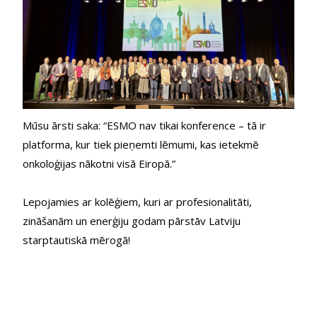
Mūsu ārsti saka: “ESMO nav tikai konference – tā ir 
platforma, kur tiek pieņemti lēmumi, kas ietekmē 
onkoloģijas nākotni visā Eiropā.”
Lepojamies ar kolēģiem, kuri ar profesionalitāti, 
zināšanām un enerģiju godam pārstāv Latviju 
starptautiskā mērogā!