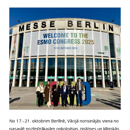
No 17.–21. oktobrim Berlīnē, Vācijā norisinājās viena no 
pasaulē nozīmīgākajām onkoloģijas zinātnes un klīniskās 