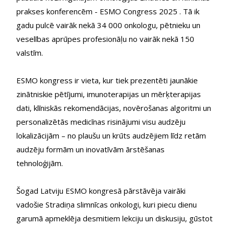
prakses konferencēm - ESMO Congress 2025 . Tā ik 
gadu pulcē vairāk nekā 34 000 onkologu, pētnieku un 
veselības aprūpes profesionāļu no vairāk nekā 150 
valstīm.
ESMO kongress ir vieta, kur tiek prezentēti jaunākie 
zinātniskie pētījumi, imunoterapijas un mērķterapijas 
dati, klīniskās rekomendācijas, novērošanas algoritmi un 
personalizētās medicīnas risinājumi visu audzēju 
lokalizācijām – no plaušu un krūts audzējiem līdz retām 
audzēju formām un inovatīvām ārstēšanas 
tehnoloģijām.
Šogad Latviju ESMO kongresā pārstāvēja vairāki 
vadošie Stradiņa slimnīcas onkologi, kuri piecu dienu 
garumā apmeklēja desmitiem lekciju un diskusiju, gūstot 