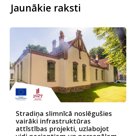
Jaunākie raksti
Stradiņa slimnīcā noslēgušies
vairāki infrastruktūras
attīstības projekti, uzlabojot
vidi pacientiem un personālam