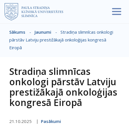
Pārlekt uz galveno saturu
Sākums
-
Jaunumi
-
Stradiņa slimnīcas onkologi
Atpakaļceļš
pārstāv Latviju prestižākajā onkoloģijas kongresā
Eiropā
Stradiņa slimnīcas
onkologi pārstāv Latviju
prestižākajā onkoloģijas
kongresā Eiropā
21.10.2025
Pasākumi