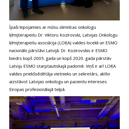
Īpaši lepojamies ar mūsu slimnīcas onkologu 
ķīmijterapeitu Dr. Viktoru Kozirovski, Latvijas Onkologu 
ķīmijterapeitu asociācija (LOĶA) valdes locekli un ESMO 
nacionālo pārstāvi Latvijā. Dr. Kozirovskis ir ESMO 
biedrs kopš 2005. gada un kopš 2020. gada pārstāv 
Latviju ESMO starptautiskajā padomē. Viņš ir arī LOĶA 
valdes priekšsēdētāja vietnieks un sekretārs, aktīvi 
aizstāvot Latvijas onkologu un pacientu intereses 
Eiropas profesionālajā telpā.