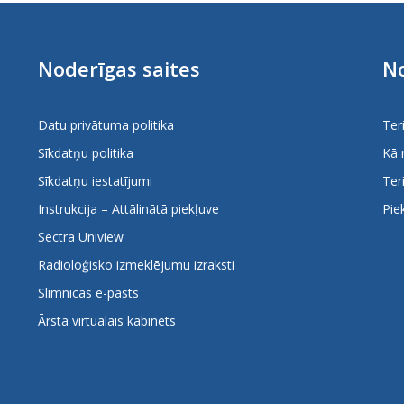
Noderīgas saites
No
Datu privātuma politika
Ter
Sīkdatņu politika
Kā 
Sīkdatņu iestatījumi
Ter
Instrukcija – Attālinātā piekļuve
Pie
Sectra Uniview
Radioloģisko izmeklējumu izraksti
Slimnīcas e-pasts
Ārsta virtuālais kabinets