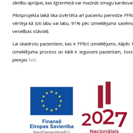
slimību aprūpei, kas ilgtermiņā var mazināt smagu kardiovask
Pilotprojekta laikā tika izvērtēta arī pacientu pieredze FF
vērtēja kā ļoti labu vai labu, 91% pēc izmeklējuma saņēma 
veselības stāvokli.
Lai skaidrotu pacientiem, kas ir FFRct izmeklējums, kāpēc t
izmeklējuma process un kādi ir ieguvumi pacientam, tosta
pieejas
šeit
.