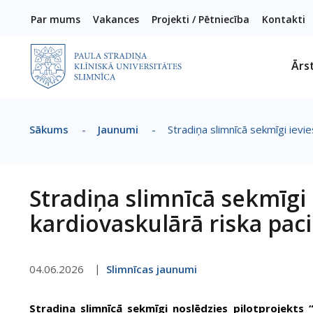
Pārlekt uz galveno saturu
Par mums
Vakances
Projekti / Pētniecība
Kontakti
Ārs
Sākums
-
Jaunumi
-
Stradiņa slimnīcā sekmīgi ievi
Atpakaļceļš
Stradiņa slimnīcā sekmīgi 
kardiovaskulārā riska pac
04.06.2026
Slimnīcas jaunumi
Stradiņa slimnīcā sekmīgi noslēdzies pilotprojekts