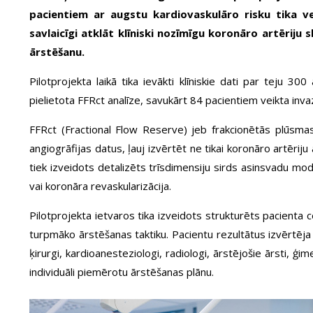
pacientiem ar augstu kardiovaskulāro risku tika ve
savlaicīgi atklāt klīniski nozīmīgu koronāro artērij
ārstēšanu.
Pilotprojekta laikā tika ievākti klīniskie dati par teju 
pielietota FFRct analīze, savukārt 84 pacientiem veikta inv
FFRct (Fractional Flow Reserve) jeb frakcionētās plūsma
angiogrāfijas datus, ļauj izvērtēt ne tikai koronāro artērij
tiek izveidots detalizēts trīsdimensiju sirds asinsvadu mo
vai koronāra revaskularizācija.
Pilotprojekta ietvaros tika izveidots strukturēts pacienta 
turpmāko ārstēšanas taktiku. Pacientu rezultātus izvērtēja m
ķirurgi, kardioanesteziologi, radiologi, ārstējošie ārsti,
individuāli piemērotu ārstēšanas plānu.