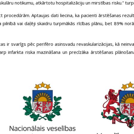
ulāru notikumu, atkārtotu hospitalizāciju un mirstības risku.” turp
Rct procedūrām. Aptaujas dati liecina, ka pacienti ārstēšanas rezul
pilnībā vai daļēji skaidru turpmākās rīcības plānu, bet 89% norād
as ir svarīgs pēc perifēro asinsvadu revaskularizācijas, kā neinvaz
rp infarkta riska mazināšana un precīzāka ārstēšanas plānošana,