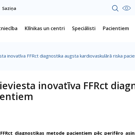
Saziņa
tniecība
Klīnikas un centri
Speciālisti
Pacientiem
esta inovatīva FFRct diagnostika augsta kardiovaskulārā riska paci
ieviesta inovatīva FFRct diag
ientiem
 “FFRct diagnostikas metode pacientiem pēc perifēro asins