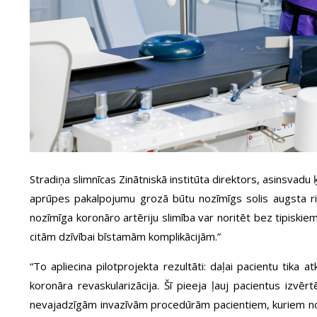
Stradiņa slimnīcas Zinātniskā institūta direktors, asinsvadu 
aprūpes pakalpojumu grozā būtu nozīmīgs solis augsta riska
nozīmīga koronāro artēriju slimība var noritēt bez tipiskie
citām dzīvībai bīstamām komplikācijām.”
“To apliecina pilotprojekta rezultāti: daļai pacientu tika 
koronāra revaskularizācija. Šī pieeja ļauj pacientus izvērt
nevajadzīgām invazīvām procedūrām pacientiem, kuriem nozī