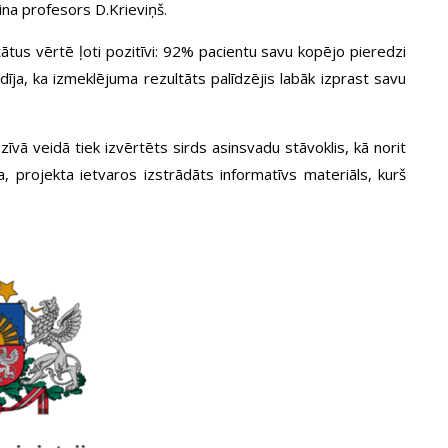
ina profesors D.Krieviņš.
tātus vērtē ļoti pozitīvi: 92% pacientu savu kopējo pieredzi
īja, ka izmeklējuma rezultāts palīdzējis labāk izprast savu
īvā veidā tiek izvērtēts sirds asinsvadu stāvoklis, kā norit
 projekta ietvaros izstrādāts informatīvs materiāls, kurš