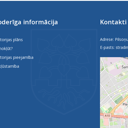
derīga informācija
Kontakti
Adrese: Pilsoņu
itorijas plāns
E-pasts:
stradin
nokļūt?
itorijas pieejamība
kļūstamība