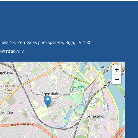
 iela 13, Zemgales priekšpilsēta, Rīga, LV-1002
i@stradini.lv
+
−