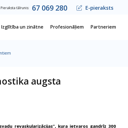
67
069
280
E-pieraksts
Pieraksta tālrunis:
Izglītība un zinātne
Profesionāļiem
Partneriem
entiem
nostika augsta
vadu revaskularizācijas”, kura ietvaros gandrīz 300