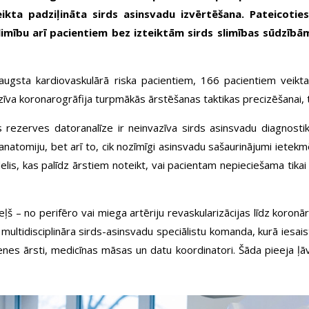
ikta padziļināta sirds asinsvadu izvērtēšana. Pateicoties
u slimību arī pacientiem bez izteiktām sirds slimības sūd
300 augsta kardiovaskulārā riska pacientiem, 166 pacientiem vei
azīva koronarogrāfija turpmākās ārstēšanas taktikas precizēšanai,
s rezerves datoranalīze ir neinvazīva sirds asinsvadu diagnost
u anatomiju, bet arī to, cik nozīmīgi asinsvadu sašaurinājumi ietekm
delis, kas palīdz ārstiem noteikt, vai pacientam nepieciešama tika
ceļš – no perifēro vai miega artēriju revaskularizācijas līdz koron
ultidisciplināra sirds-asinsvadu speciālistu komanda, kurā iesaistīj
 ģimenes ārsti, medicīnas māsas un datu koordinatori. Šāda pieeja