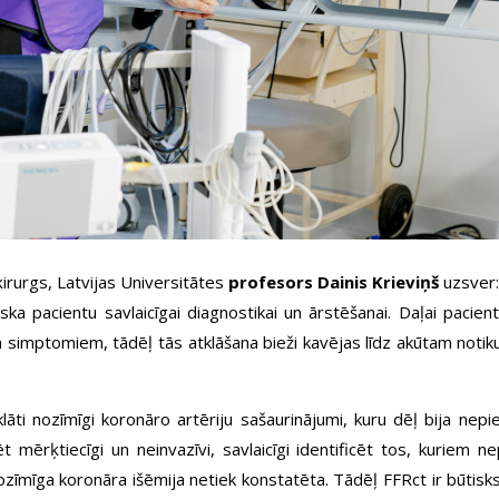
ķirurgs, Latvijas Universitātes
profesors Dainis Krieviņš
uzsver:
 pacientu savlaicīgai diagnostikai un ārstēšanai. Daļai pacientu 
m simptomiem, tādēļ tās atklāšana bieži kavējas līdz akūtam notik
atklāti nozīmīgi koronāro artēriju sašaurinājumi, kuru dēļ bija ne
ēt mērķtiecīgi un neinvazīvi, savlaicīgi identificēt tos, kuriem n
mīga koronāra išēmija netiek konstatēta. Tādēļ FFRct ir būtisks 