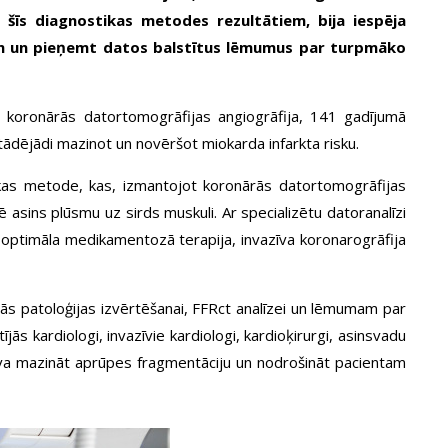
 šīs diagnostikas metodes rezultātiem, bija iespēja
zībām un pieņemt datos balstītus lēmumus par turpmāko
kta koronārās datortomogrāfijas angiogrāfija, 141 gadījumā
 tādējādi mazinot un novēršot miokarda infarkta risku.
ikas metode, kas, izmantojot koronārās datortomogrāfijas
ē asins plūsmu uz sirds muskuli. Ar specializētu datoranalīzi
i optimāla medikamentozā terapija, invazīva koronarogrāfija
ārās patoloģijas izvērtēšanai, FFRct analīzei un lēmumam par
ās kardiologi, invazīvie kardiologi, kardioķirurgi, asinsvadu
 ļāva mazināt aprūpes fragmentāciju un nodrošināt pacientam