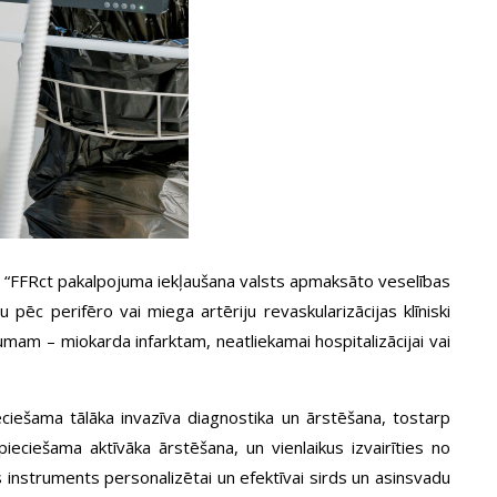
 “FFRct pakalpojuma iekļaušana valsts apmaksāto veselības
pēc perifēro vai miega artēriju revaskularizācijas klīniski
umam – miokarda infarktam, neatliekamai hospitalizācijai vai
pieciešama tālāka invazīva diagnostika un ārstēšana, tostarp
epieciešama aktīvāka ārstēšana, un vienlaikus izvairīties no
instruments personalizētai un efektīvai sirds un asinsvadu