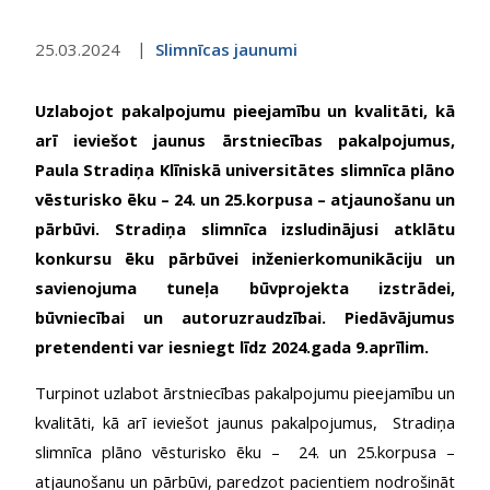
25.03.2024
Slimnīcas jaunumi
Uzlabojot pakalpojumu pieejamību un kvalitāti, kā
arī ieviešot jaunus ārstniecības pakalpojumus,
Paula Stradiņa Klīniskā universitātes slimnīca plāno
vēsturisko ēku – 24. un 25.korpusa – atjaunošanu un
pārbūvi. Stradiņa slimnīca izsludinājusi atklātu
konkursu ēku pārbūvei inženierkomunikāciju un
savienojuma tuneļa būvprojekta izstrādei,
būvniecībai un autoruzraudzībai. Piedāvājumus
pretendenti var iesniegt līdz 2024.gada 9.aprīlim.
Turpinot uzlabot ārstniecības pakalpojumu pieejamību un
kvalitāti, kā arī ieviešot jaunus pakalpojumus, Stradiņa
slimnīca plāno vēsturisko ēku – 24. un 25.korpusa –
atjaunošanu un pārbūvi, paredzot pacientiem nodrošināt