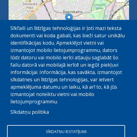
Sīkfaili un līdzīgas tehnoloģijas ir ļoti mazi teksta
dokumenti vai koda gabali, kas bieži satur unikālu
identifikācijas kodu. Apmeklējot vietni vai
izmantojot mobilo lietojumprogrammu, dators
lūdz datoru vai mobilo ierīci atļauju saglabāt šo
failu datorā vai mobilajā ierīcē un iegūt piekļuvi
OpenStreetMap
1 km
| ©
contributors
informācijai. Informācija, kas savākta, izmantojot
sīkdatnes un līdzīgas tehnoloģijas, var ietvert
apmeklējuma datumu un laiku, kā arī to, kā jūs
izmantojat noteiktu vietni vai mobilo
lietojumprogrammu.
Sīkdatņu politika
© Paula Stradiņa Klīniskā universitātes slimnīca, 2026.
Visas tiesības aizsargātas. Pārpublicēšanas gadijumā atsauce
SĪKDATŅU IESTATĪJUMI
obligāta