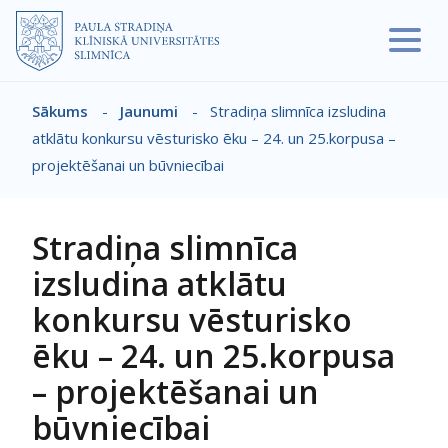
Pārlekt uz galveno saturu
Sākums
-
Jaunumi
-
Stradiņa slimnīca izsludina
Atpakaļceļš
atklātu konkursu vēsturisko ēku – 24. un 25.korpusa –
projektēšanai un būvniecībai
Stradiņa slimnīca
izsludina atklātu
konkursu vēsturisko
ēku – 24. un 25.korpusa
– projektēšanai un
būvniecībai