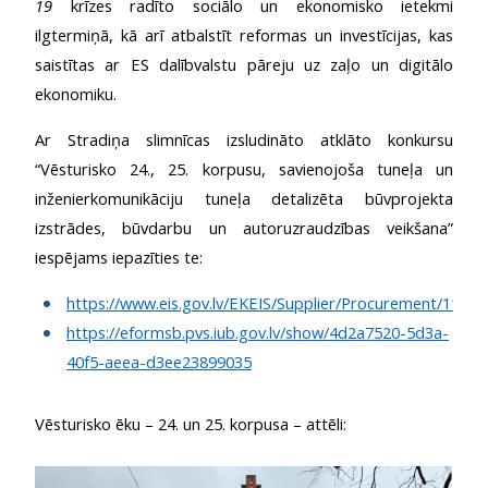
19
krīzes radīto sociālo un ekonomisko ietekmi
ilgtermiņā, kā arī atbalstīt reformas un investīcijas, kas
saistītas ar ES dalībvalstu pāreju uz zaļo un digitālo
ekonomiku.
Ar Stradiņa slimnīcas izsludināto atklāto konkursu
“Vēsturisko 24., 25. korpusu, savienojoša tuneļa un
inženierkomunikāciju tuneļa detalizēta būvprojekta
izstrādes, būvdarbu un autoruzraudzības veikšana”
iespējams iepazīties te:
https://www.eis.gov.lv/EKEIS/Supplier/Procurement/11846
https://eformsb.pvs.iub.gov.lv/show/4d2a7520-5d3a-
40f5-aeea-d3ee23899035
Vēsturisko ēku – 24. un 25. korpusa – attēli: