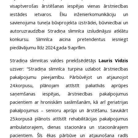
visaptverošas ārstēšanas iespējas vienas ārstniecības
iestādes ietvaros. Ēku inženierkomunikāciju un
savienojuma tuneļa būvprojekta izstrādei, būvniecībai un
autoruzraudzībai Stradiņa slimnīca izsludinājusi atklātu
konkursu. Slimnīca aicina pretendentus iesniegt
piedāvājumu līdz 2024.gada 9.aprīlim.
Stradiņa slimnīcas valdes priekšsēdētājs
Lauris Vidzis
uzsver: “Stradiņa slimnīca turpina uzlabot ārstniecības
pakalpojumu pieejamību. Pārbūvējot un atjaunojot
24.korpusu, plānojam attīstīt paliatīvās aprūpes
saņemšanas iespējas, ārstniecības pakalpojumus
pacientiem ar hroniskām saslimšanām, kā arī geriatrijas
pakalpojumus – senioru aprūpi un ārstēšanu. Savukārt
25.korpusā plānots attīstīt rehabilitācijas pakalpojumus
ambulatorajiem, dienas stacionāra un stacionārajiem
pacientiem. Šīs ēkas pārbūve un atjaunošana radīs