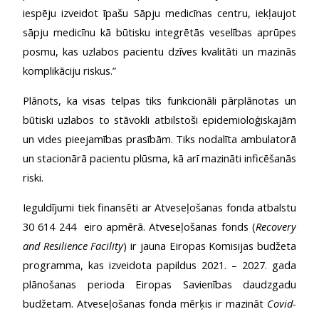
iespēju izveidot īpašu Sāpju medicīnas centru, iekļaujot
sāpju medicīnu kā būtisku integrētās veselības aprūpes
posmu, kas uzlabos pacientu dzīves kvalitāti un mazinās
komplikāciju riskus.”
Plānots, ka visas telpas tiks funkcionāli pārplānotas un
būtiski uzlabos to stāvokli atbilstoši epidemioloģiskajām
un vides pieejamības prasībām. Tiks nodalīta ambulatorā
un stacionārā pacientu plūsma, kā arī mazināti inficēšanās
riski.
Ieguldījumi tiek finansēti ar Atveseļošanas fonda atbalstu
30 614 244 eiro apmērā. Atveseļošanas fonds (
Recovery
and Resilience Facility
) ir jauna Eiropas Komisijas budžeta
programma, kas izveidota papildus 2021. – 2027. gada
plānošanas perioda Eiropas Savienības daudzgadu
budžetam. Atveseļošanas fonda mērķis ir mazināt
Covid-