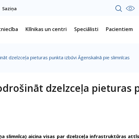
Saziņa
tniecība
Klīnikas un centri
Speciālisti
Pacientiem
šināt dzelzceļa pieturas punkta izbūvi Āgenskalnā pie slimnīcas
nodrošināt dzelzceļa pieturas
iņa slimnīca) aicina visas par dzelzceļa infrastruktūras at