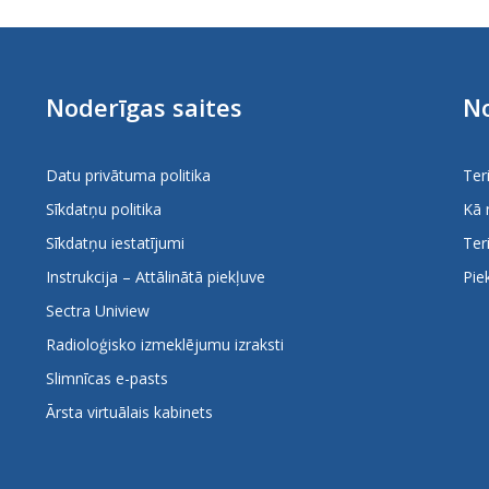
Noderīgas saites
No
Datu privātuma politika
Ter
Sīkdatņu politika
Kā 
Sīkdatņu iestatījumi
Ter
Instrukcija – Attālinātā piekļuve
Pie
Sectra Uniview
Radioloģisko izmeklējumu izraksti
Slimnīcas e-pasts
Ārsta virtuālais kabinets