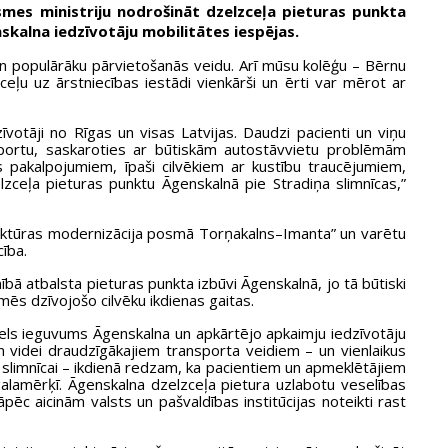
iksmes ministriju nodrošināt dzelzceļa pieturas punkta
skalna iedzīvotāju mobilitātes iespējas.
un populārāku pārvietošanās veidu. Arī mūsu kolēģu – Bērnu
ceļu uz ārstniecības iestādi vienkārši un ērti var mērot ar
otāji no Rīgas un visas Latvijas. Daudzi pacienti un viņu
nsportu, saskaroties ar būtiskām autostāvvietu problēmām
s pakalpojumiem, īpaši cilvēkiem ar kustību traucējumiem,
elzceļa pieturas punktu Āgenskalnā pie Stradiņa slimnīcas,”
struktūras modernizācija posmā Torņakalns–Imanta” un varētu
cība.
ībā atbalsta pieturas punkta izbūvi Āgenskalnā, jo tā būtiski
imēs dzīvojošo cilvēku ikdienas gaitas.
liels ieguvums Āgenskalna un apkārtējo apkaimju iedzīvotāju
n videi draudzīgākajiem transporta veidiem – un vienlaikus
ī slimnīcai – ikdienā redzam, ka pacientiem un apmeklētājiem
 galamērķī. Āgenskalna dzelzceļa pietura uzlabotu veselības
ēc aicinām valsts un pašvaldības institūcijas noteikti rast