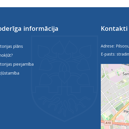
derīga informācija
Kontakti
Adrese: Pilsoņu
itorijas plāns
E-pasts:
stradin
nokļūt?
itorijas pieejamība
kļūstamība