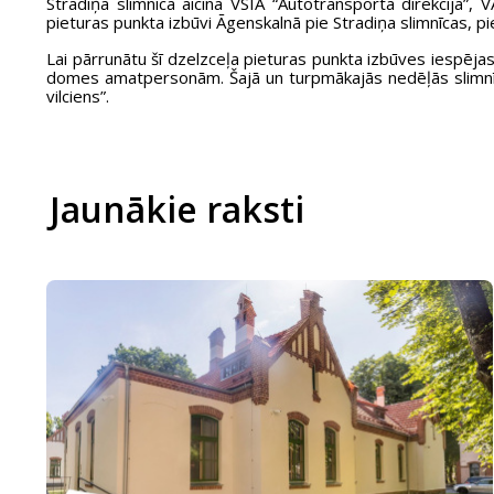
Stradiņa slimnīca aicina VSIA “Autotransporta direkcija”, 
pieturas punkta izbūvi Āgenskalnā pie Stradiņa slimnīcas, p
Lai pārrunātu šī dzelzceļa pieturas punkta izbūves iespējas
domes amatpersonām. Šajā un turpmākajās nedēļās slimnīcas
vilciens”.
Jaunākie raksti