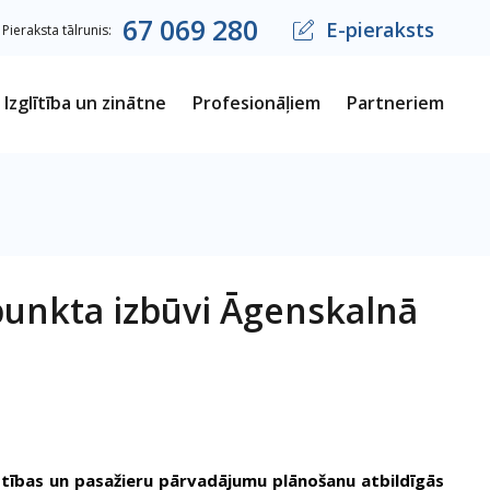
67
069
280
E-pieraksts
Pieraksta tālrunis:
Izglītība un zinātne
Profesionāļiem
Partneriem
 punkta izbūvi Āgenskalnā
tīstības un pasažieru pārvadājumu plānošanu atbildīgās