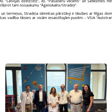
VAS “Latvijas dzelzceļš”, AS “Pasažieru vilciens” un Satiksmes mi
iešķirot tam nosaukumu “Āgenskalns/Stradiņi”.
 un termiņus, Stradiņa slimnīcas pārstāvji ir tikušies ar Rīgas d
 vadība tiksies ar visām iesaistītajām pusēm – VSIA “Autotransp