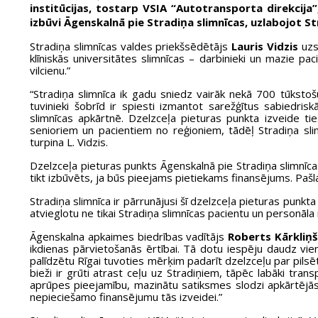
institūcijas, tostarp VSIA “Autotransporta direkcija”
izbūvi Āgenskalnā pie Stradiņa slimnīcas, uzlabojot St
Stradiņa slimnīcas valdes priekšsēdētājs
Lauris Vidzis
uzs
klīniskās universitātes slimnīcas – darbinieki un mazie pa
vilcienu.”
“Stradiņa slimnīca ik gadu sniedz vairāk nekā 700 tūksto
tuvinieki šobrīd ir spiesti izmantot sarežģītus sabiedr
slimnīcas apkārtnē. Dzelzceļa pieturas punkta izveide ti
senioriem un pacientiem no reģioniem, tādēļ Stradiņa slimn
turpina L. Vidzis.
Dzelzceļa pieturas punkts Āgenskalnā pie Stradiņa slimnīca
tikt izbūvēts, ja būs pieejams pietiekams finansējums. Pašla
Stradiņa slimnīca ir pārrunājusi šī dzelzceļa pieturas punkt
atvieglotu ne tikai Stradiņa slimnīcas pacientu un personāl
Āgenskalna apkaimes biedrības vadītājs
Roberts Kārkliņš
ikdienas pārvietošanās ērtībai. Tā dotu iespēju daudz vie
palīdzētu Rīgai tuvoties mērķim padarīt dzelzceļu par pilsē
bieži ir grūti atrast ceļu uz Stradiņiem, tāpēc labāki tra
aprūpes pieejamību, mazinātu satiksmes slodzi apkārtējās i
nepieciešamo finansējumu tās izveidei.”