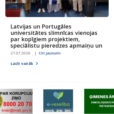
Latvijas un Portugāles
universitātes slimnīcas vienojas
par kopīgiem projektiem,
speciālistu pieredzes apmaiņu un
digitalizācijas attīstību
27.07.2026
Citi jaunumi
Lasīt vairāk