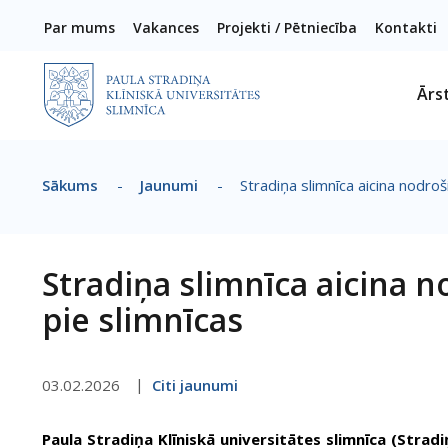
Pārlekt uz galveno saturu
Par mums
Vakances
Projekti / Pētniecība
Kontakti
Ārs
Sākums
-
Jaunumi
-
Stradiņa slimnīca aicina nodro
Atpakaļceļš
Stradiņa slimnīca aicina 
pie slimnīcas
03.02.2026
Citi jaunumi
Paula Stradiņa Klīniskā universitātes slimnīca (Strad