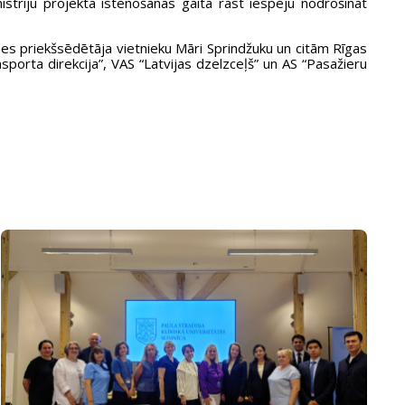
nistriju projekta īstenošanas gaitā rast iespēju nodrošināt
omes priekšsēdētāja vietnieku Māri Sprindžuku un citām Rīgas
orta direkcija”, VAS “Latvijas dzelzceļš” un AS “Pasažieru