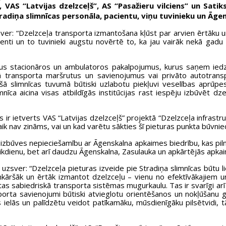
, VAS “Latvijas dzelzceļš”, AS “Pasažieru vilciens” un Sat
radiņa slimnīcas personāla, pacientu, viņu tuvinieku un Āgen
ver: “Dzelzceļa transporta izmantošana kļūst par arvien ērtāku 
cienti un to tuvinieki augstu novērtē to, ka jau vairāk nekā gadu 
šus stacionāros un ambulatoros pakalpojumus, kurus saņem iedzīv
iskā transporta maršrutus un savienojumus vai privāto autotra
ešā slimnīcas tuvumā būtiski uzlabotu piekļuvi veselības aprūpe
īca aicina visas atbildīgās institūcijas rast iespēju izbūvēt dz
s ir ietverts VAS “Latvijas dzelzceļš” projektā “Dzelzceļa infra
ik nav zināms, vai un kad varētu sākties šī pieturas punkta būvnie
a izbūves nepieciešamību ar Āgenskalna apkaimes biedrību, kas piln
a ikdienu, bet arī daudzu Āgenskalna, Zasulauka un apkārtējās apka
uzsver: “Dzelzceļa pieturas izveide pie Stradiņa slimnīcas būtu 
nkāršāk un ērtāk izmantot dzelzceļu – vienu no efektīvākajiem u
tas sabiedriskā transporta sistēmas mugurkaulu. Tas ir svarīgi ar
nsporta savienojumi būtiski atvieglotu orientēšanos un nokļūšanu
elās un palīdzētu veidot patīkamāku, mūsdienīgāku pilsētvidi, tāp