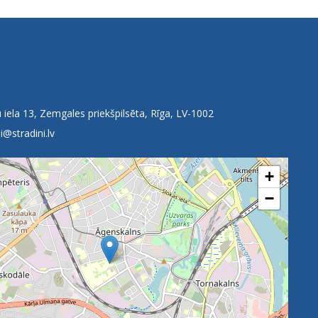
 iela 13, Zemgales priekšpilsēta, Rīga, LV-1002
i@stradini.lv
+
−