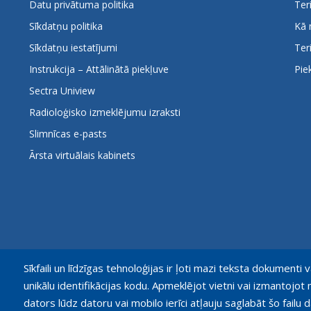
Datu privātuma politika
Ter
Sīkdatņu politika
Kā 
Sīkdatņu iestatījumi
Ter
Instrukcija – Attālinātā piekļuve
Pie
Sectra Uniview
Radioloģisko izmeklējumu izraksti
Slimnīcas e-pasts
Ārsta virtuālais kabinets
Sīkfaili un līdzīgas tehnoloģijas ir ļoti mazi teksta dokumenti v
unikālu identifikācijas kodu. Apmeklējot vietni vai izmantoj
dators lūdz datoru vai mobilo ierīci atļauju saglabāt šo failu d