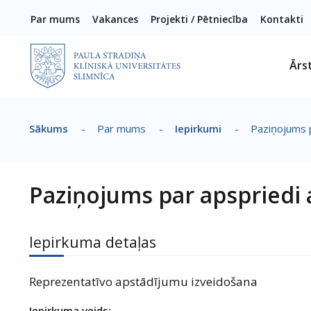
Pārlekt uz galveno saturu
Par mums
Vakances
Projekti / Pētniecība
Kontakti
Ārs
Sākums
-
Par mums
-
Iepirkumi
-
Paziņojums 
Atpakaļceļš
Paziņojums par apspriedi
Iepirkuma detaļas
Reprezentatīvo apstādījumu izveidošana
Iepirkuma veids: