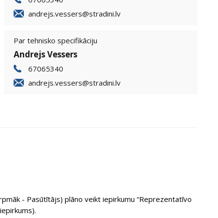
andrejs.vessers@stradini.lv
Par tehnisko specifikāciju
Andrejs Vessers
67065340
andrejs.vessers@stradini.lv
turpmāk - Pasūtītājs) plāno veikt iepirkumu “Reprezentatīvo
iepirkums).