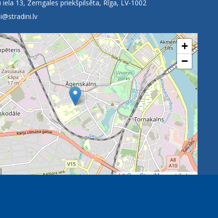
 iela 13, Zemgales priekšpilsēta, Rīga, LV-1002
i@stradini.lv
+
−
| ©
OpenStreetMap
contributors