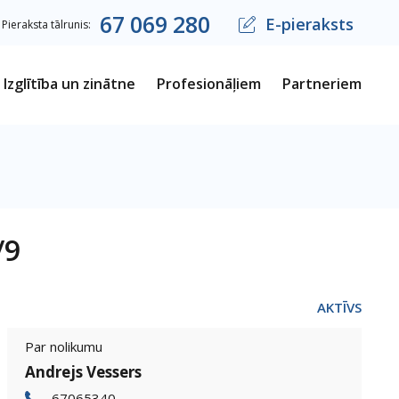
67
069
280
E-pieraksts
Pieraksta tālrunis:
Izglītība un zinātne
Profesionāļiem
Partneriem
/9
AKTĪVS
Par nolikumu
Andrejs Vessers
67065340