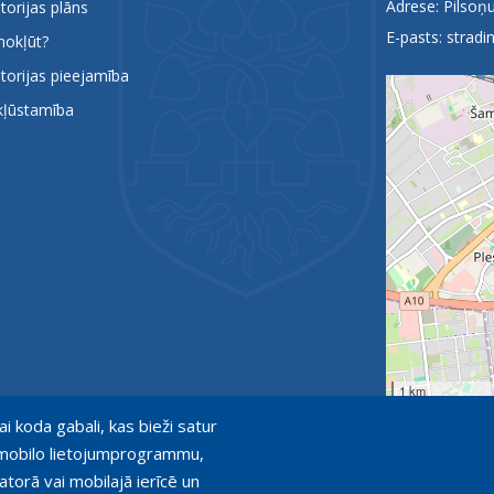
Adrese: Pilsoņu
itorijas plāns
E-pasts:
stradin
nokļūt?
itorijas pieejamība
kļūstamība
1 km
ai koda gabali, kas bieži satur
ot mobilo lietojumprogrammu,
atorā vai mobilajā ierīcē un