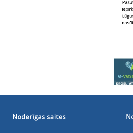
Pasūt
iepi
Lūgum
nosūt
Noderīgas saites
No