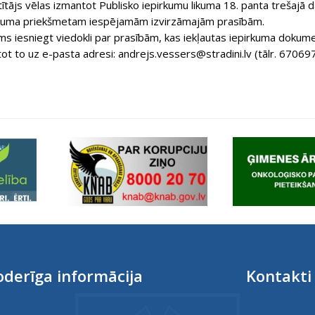
ītājs vēlas izmantot Publisko iepirkumu likuma 18. panta trešajā d
rkuma priekšmetam iespējamām izvirzāmajām prasībām.
s iesniegt viedokli par prasībām, kas iekļautas iepirkuma dokume
ot to uz e-pasta adresi: andrejs.vessers@stradini.lv (tālr. 67069
derīga informācija
Kontakti