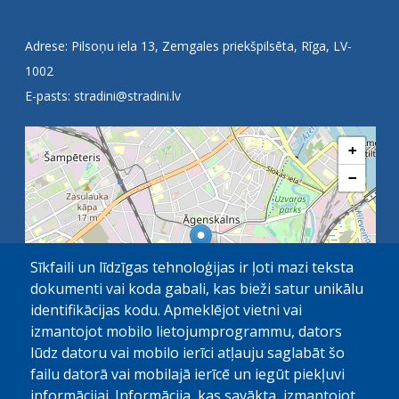
Adrese: Pilsoņu iela 13, Zemgales priekšpilsēta, Rīga, LV-
1002
E-pasts:
stradini@stradini.lv
+
−
Sīkfaili un līdzīgas tehnoloģijas ir ļoti mazi teksta
dokumenti vai koda gabali, kas bieži satur unikālu
identifikācijas kodu. Apmeklējot vietni vai
izmantojot mobilo lietojumprogrammu, dators
lūdz datoru vai mobilo ierīci atļauju saglabāt šo
failu datorā vai mobilajā ierīcē un iegūt piekļuvi
OpenStreetMap
1 km
| ©
contributors
informācijai. Informācija, kas savākta, izmantojot