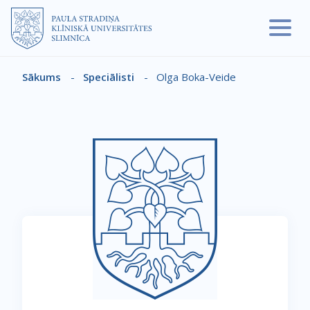
Pārlekt uz galveno saturu
Sākums
-
Speciālisti
-
Olga Boka-Veide
Atpakaļceļš