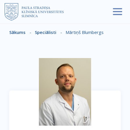
Pārlekt uz galveno saturu
Sākums
-
Speciālisti
-
Mārtiņš Blumbergs
Atpakaļceļš