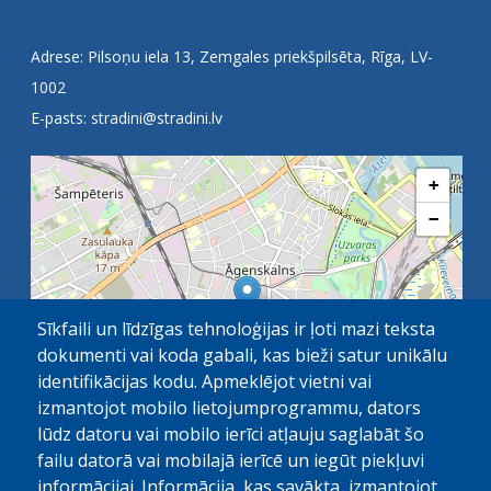
Adrese: Pilsoņu iela 13, Zemgales priekšpilsēta, Rīga, LV-
1002
E-pasts:
stradini@stradini.lv
+
−
Sīkfaili un līdzīgas tehnoloģijas ir ļoti mazi teksta
dokumenti vai koda gabali, kas bieži satur unikālu
identifikācijas kodu. Apmeklējot vietni vai
izmantojot mobilo lietojumprogrammu, dators
lūdz datoru vai mobilo ierīci atļauju saglabāt šo
failu datorā vai mobilajā ierīcē un iegūt piekļuvi
OpenStreetMap
1 km
| ©
contributors
informācijai. Informācija, kas savākta, izmantojot