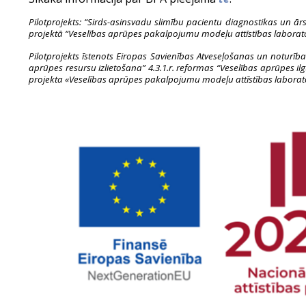
Pilotprojekts: “Sirds-asinsvadu slimību pacientu diagnostikas un ār
projektā “Veselības aprūpes pakalpojumu modeļu attīstības laborato
Pilotprojekts īstenots Eiropas Savienības Atveseļošanas un noturīb
aprūpes resursu izlietošana” 4.3.1.r. reformas “Veselības aprūpes il
projekta «Veselības aprūpes pakalpojumu modeļu attīstības laborator