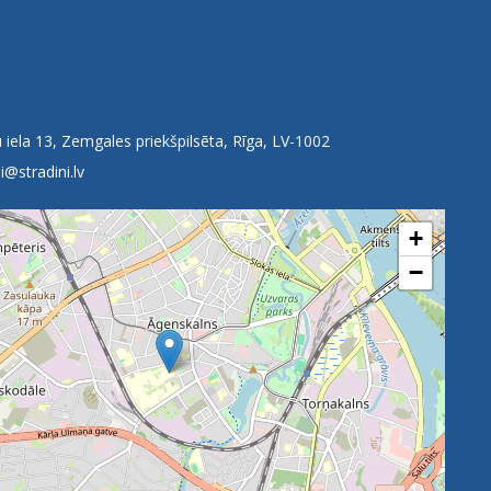
 iela 13, Zemgales priekšpilsēta, Rīga, LV-1002
i@stradini.lv
+
−