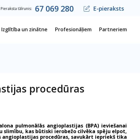
67
069
280
E-pieraksts
Pieraksta tālrunis:
Izglītība un zinātne
Profesionāļiem
Partneriem
astijas procedūras
balona pulmonālās angioplastijas (BPA) ieviešanai
limību, kas būtiski ierobežo cilvēka spēju elpot,
s angioplastijas procedūras, savukārt iepriekš tika