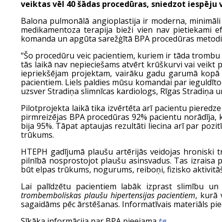
veiktas vēl 40 šādas procedūras, sniedzot iespēju
Balona pulmonālā angioplastija ir moderna, minimāl
medikamentoza terapija bieži vien nav pietiekami efek
komanda un apgūta sarežģītā BPA procedūras metodika
“Šo procedūru veic pacientiem, kuriem ir tāda trombu 
tās laikā nav nepieciešams atvērt krūškurvi vai veikt
iepriekšējam projektam, vairāku gadu garumā kopā a
pacientiem. Liels paldies mūsu komandai par ieguldīto 
uzsver Stradiņa slimnīcas kardiologs, Rīgas Stradiņa u
Pilotprojekta laikā tika izvērtēta arī pacientu pieredz
pirmreizējas BPA procedūras 92% pacientu norādīja, ka
bija 95%. Tāpat aptaujas rezultāti liecina arī par p
trūkums.
HTEPH gadījumā plaušu artērijās veidojas hroniski tro
pilnībā nosprostojot plaušu asinsvadus. Tas izraisa 
būt elpas trūkums, nogurums, reiboņi, fizisko aktivit
Lai palīdzētu pacientiem labāk izprast slimību un 
trombemboliskas plaušu hipertensijas pacientiem
, kurā
sagaidāms pēc ārstēšanas. Informatīvais materiāls p
Sīkāka informācija par BPA pieejama
te
.