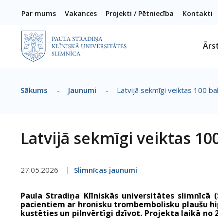
Pārlekt uz galveno saturu
Par mums
Vakances
Projekti / Pētniecība
Kontakti
Ārs
Sākums
-
Jaunumi
-
Latvijā sekmīgi veiktas 100 b
Atpakaļceļš
Latvijā sekmīgi veiktas 1
27.05.2026
Slimnīcas jaunumi
Paula Stradiņa Klīniskās universitātes slimnīcā 
pacientiem ar hronisku trombembolisku plaušu hip
kustēties un pilnvērtīgi dzīvot. Projekta laikā no