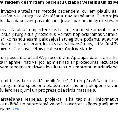
 vairākiem desmitiem pacientu uzlabot veselību un dzīves
i invazīva ārstēšanas metode pacientiem, kuriem plaušu as
tīva vai ķirurģiska ārstēšana nav iespējama. Pilotprojekta
, kas daudzviet pasaulē jau kļuvusi par nozīmīgu ārstēšan
izraisīta plaušu hipertensijas forma, kad medikamenti ir be
 plašus ķirurģiskus griezienus. Parasti nepieciešamas vairāk
r komandu esam palīdzējuši atvieglot elpošanu, atjaunot 
darbu! Un ļoti ceram, ka tiks rasts finansējums, lai šo ārs
niversitātes asociētais profesors
Andris Skride
.
e un pašsajūta pēc BPA procedūrām. Aptaujas dati liecina, ka 
 ir apmierināti vai ļoti apmierināti ar procedūras rezultā
ozitīvām tendencēm dzīves kvalitātes un simptomu mazināšanā
mbi, kas laika gaitā nepilnīgi izšķīst un pārvēršas iekais
paaugstinātu spiedienu plaušu artērijās un pakāpeniski var 
āšu ierobežojumi un progresējoša sirds mazspēja.
ārstēšanas iespējas, projekta laikā tapis arī informatī
 vienkāršā un saprotamā valodā skaidrots, kādos gadījumos
ieejams
šeit
.