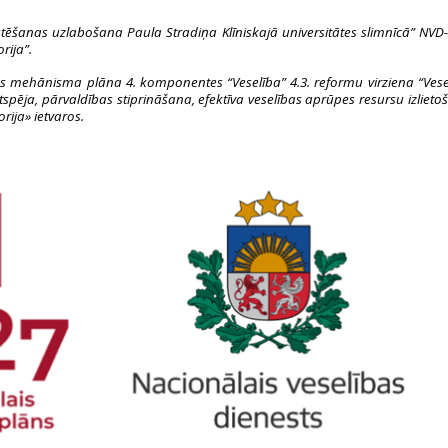
stēšanas uzlabošana Paula Stradiņa Klīniskajā universitātes slimnīcā” NVD-9
rija”.
as mehānisma plāna 4. komponentes “Veselība” 4.3. reformu virziena “Veselī
gtspēja, pārvaldības stiprināšana, efektīva veselības aprūpes resursu izlie
ija» ietvaros.