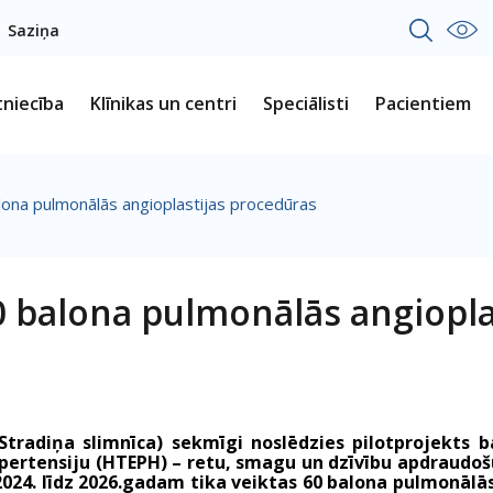
Saziņa
tniecība
Klīnikas un centri
Speciālisti
Pacientiem
alona pulmonālās angioplastijas procedūras
00 balona pulmonālās angiopl
(Stradiņa slimnīca) sekmīgi noslēdzies pilotprojekts 
ertensiju (HTEPH) – retu, smagu un dzīvību apdraudošu s
 2024. līdz 2026.gadam tika veiktas 60 balona pulmonālā