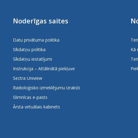
Noderīgas saites
No
Datu privātuma politika
Ter
Sīkdatņu politika
Kā 
Sīkdatņu iestatījumi
Ter
Instrukcija – Attālinātā piekļuve
Pie
Sectra Uniview
Radioloģisko izmeklējumu izraksti
Slimnīcas e-pasts
Ārsta virtuālais kabinets