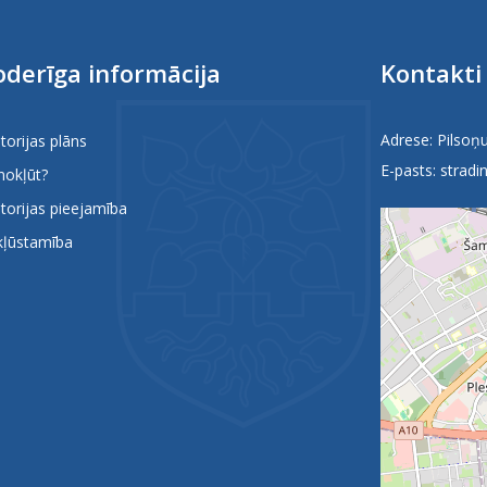
derīga informācija
Kontakti
Adrese: Pilsoņu
itorijas plāns
E-pasts:
stradin
nokļūt?
itorijas pieejamība
kļūstamība