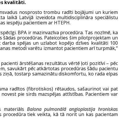
 kvalitāti.
insvadus nosprosto trombu radīti bojājumi un kuriem
 laikā Latvijā izveidota multidisciplināra speciālistu
as iespēju pacientiem ar HTEPH.
zspēcīgi. BPA ir mazinvazīva procedūra. Tas nozīmē, ka
as šādas procedūras. Pateicoties šim pilotprojektam un
darba spējas un uzlabot kopējo dzīves kvalitāti 100
tēšanas metodi varētu izmantot pacientiem arī turpmāk,”
pacienti ārstēšanas rezultātus vērtē ļoti pozitīvi – pēc
tiem, savukārt pēc atkārtotas procedūras šādu pacientu
s ziņā, tostarp samazinātu diskomfortu, ko rada elpas
uma radītos (fibrotiskos) rētaudos, sašaurinot vai pat
novest pie sirds mazspējas attīstības. Pacientiem var
vs materiāls
Balona pulmonālā angioplastija hroniskas
 procedūra tiek veikta, kā tā norit un kas pacientam