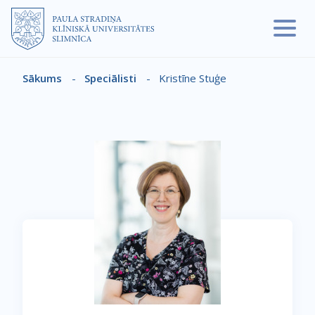
Pārlekt uz galveno saturu
Sākums
-
Speciālisti
-
Kristīne Stuģe
Atpakaļceļš