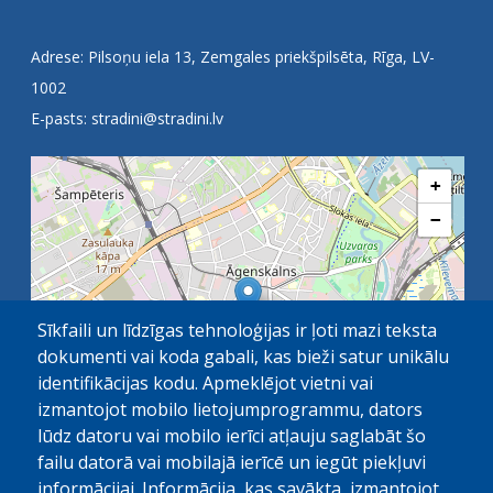
Adrese: Pilsoņu iela 13, Zemgales priekšpilsēta, Rīga, LV-
1002
E-pasts:
stradini@stradini.lv
+
−
Sīkfaili un līdzīgas tehnoloģijas ir ļoti mazi teksta
dokumenti vai koda gabali, kas bieži satur unikālu
identifikācijas kodu. Apmeklējot vietni vai
izmantojot mobilo lietojumprogrammu, dators
lūdz datoru vai mobilo ierīci atļauju saglabāt šo
failu datorā vai mobilajā ierīcē un iegūt piekļuvi
OpenStreetMap
1 km
| ©
contributors
informācijai. Informācija, kas savākta, izmantojot