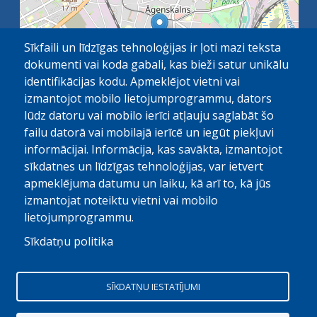
Sīkfaili un līdzīgas tehnoloģijas ir ļoti mazi teksta
dokumenti vai koda gabali, kas bieži satur unikālu
identifikācijas kodu. Apmeklējot vietni vai
izmantojot mobilo lietojumprogrammu, dators
lūdz datoru vai mobilo ierīci atļauju saglabāt šo
failu datorā vai mobilajā ierīcē un iegūt piekļuvi
OpenStreetMap
1 km
| ©
contributors
informācijai. Informācija, kas savākta, izmantojot
sīkdatnes un līdzīgas tehnoloģijas, var ietvert
apmeklējuma datumu un laiku, kā arī to, kā jūs
izmantojat noteiktu vietni vai mobilo
lietojumprogrammu.
Sīkdatņu politika
© Paula Stradiņa Klīniskā universitātes slimnīca, 2026.
Visas tiesības aizsargātas. Pārpublicēšanas gadijumā atsauce
SĪKDATŅU IESTATĪJUMI
obligāta