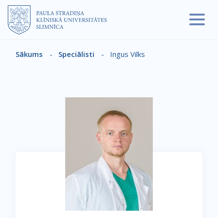
Pārlekt uz galveno saturu
Sākums
-
Speciālisti
-
Ingus Vilks
Atpakaļceļš