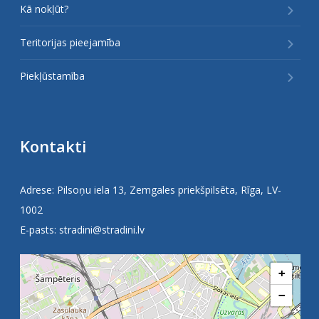
Kā nokļūt?
Teritorijas pieejamība
Piekļūstamība
Kontakti
Adrese: Pilsoņu iela 13, Zemgales priekšpilsēta, Rīga, LV-
1002
E-pasts:
stradini@stradini.lv
+
−