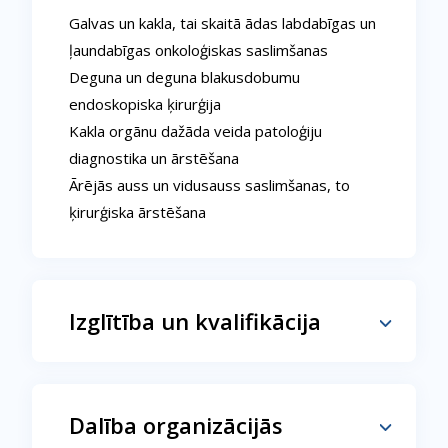
Galvas un kakla, tai skaitā ādas labdabīgas un
ļaundabīgas onkoloģiskas saslimšanas
Deguna un deguna blakusdobumu
endoskopiska ķirurģija
Kakla orgānu dažāda veida patoloģiju
diagnostika un ārstēšana
Ārējās auss un vidusauss saslimšanas, to
ķirurģiska ārstēšana
Izglītība un kvalifikācija
Dalība organizācijās