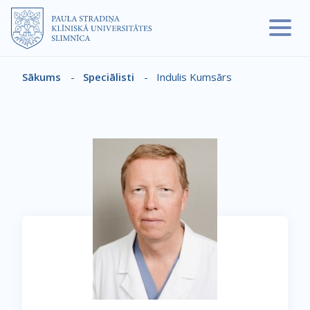
Pārlekt uz galveno saturu
Sākums
-
Speciālisti
-
Indulis Kumsārs
Atpakaļceļš