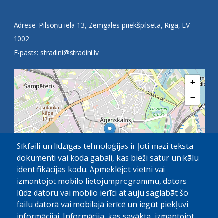
Adrese: Pilsoņu iela 13, Zemgales priekšpilsēta, Rīga, LV-
1002
E-pasts:
stradini@stradini.lv
+
−
Sīkfaili un līdzīgas tehnoloģijas ir ļoti mazi teksta
dokumenti vai koda gabali, kas bieži satur unikālu
identifikācijas kodu. Apmeklējot vietni vai
izmantojot mobilo lietojumprogrammu, dators
lūdz datoru vai mobilo ierīci atļauju saglabāt šo
failu datorā vai mobilajā ierīcē un iegūt piekļuvi
OpenStreetMap
1 km
| ©
contributors
informācijai. Informācija, kas savākta, izmantojot