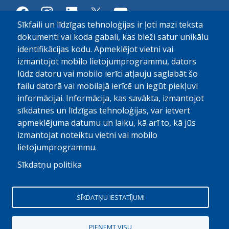
Sīkfaili un līdzīgas tehnoloģijas ir ļoti mazi teksta
dokumenti vai koda gabali, kas bieži satur unikālu
identifikācijas kodu. Apmeklējot vietni vai
izmantojot mobilo lietojumprogrammu, dators
© Paula Stradiņa Klīniskā universitātes slimnīca, 2026.
lūdz datoru vai mobilo ierīci atļauju saglabāt šo
Visas tiesības aizsargātas. Pārpublicēšanas gadijumā atsauce
failu datorā vai mobilajā ierīcē un iegūt piekļuvi
obligāta
informācijai. Informācija, kas savākta, izmantojot
sīkdatnes un līdzīgas tehnoloģijas, var ietvert
Digitālais partneris
apmeklējuma datumu un laiku, kā arī to, kā jūs
izmantojat noteiktu vietni vai mobilo
lietojumprogrammu.
Sīkdatņu politika
SĪKDATŅU IESTATĪJUMI
PIEŅEMT VISU