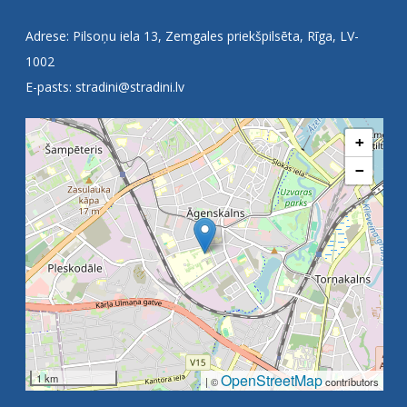
Adrese: Pilsoņu iela 13, Zemgales priekšpilsēta, Rīga, LV-
1002
E-pasts:
stradini@stradini.lv
+
−
OpenStreetMap
1 km
| ©
contributors