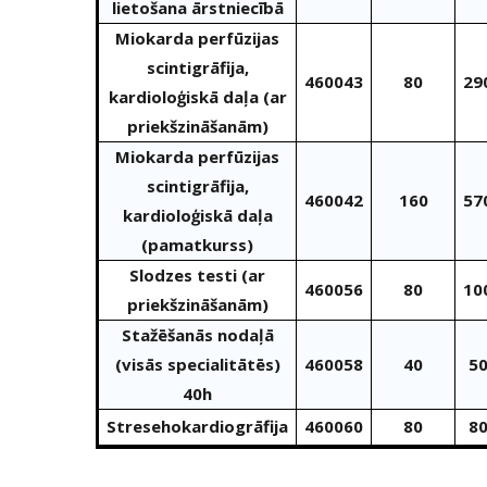
lietošana ārstniecībā
Miokarda perfūzijas
scintigrāfija,
460043
80
29
kardioloģiskā daļa (ar
priekšzināšanām)
Miokarda perfūzijas
scintigrāfija,
460042
160
57
kardioloģiskā daļa
(pamatkurss)
Slodzes testi (ar
460056
80
10
priekšzināšanām)
Stažēšanās nodaļā
(visās specialitātēs)
460058
40
50
40h
Stresehokardiogrāfija
460060
80
80