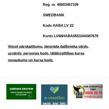
Reģ. nr. 40003457109
SWEDBANK
Kods HABA LV 22
Konts LV66HABA0551044387678
Veicot pārskaitījumu, jānorāda dalībnieka vārds,
uzvārds, personas kods, tālākizglītības kursa
nosaukums un kursa kods.