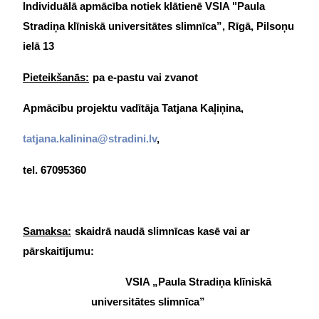
Individuālā apmācība notiek klātienē VSIA "Paula
Stradiņa klīniskā universitātes slimnīca”, Rīgā, Pilsoņu
ielā 13
Pieteikšanās:
pa e-pastu vai zvanot
Apmācību projektu vadītāja Tatjana Kaļiņina,
tatjana.kalinina@stradini.lv
,
tel. 67095360
Samaksa:
skaidrā naudā slimnīcas kasē vai ar
pārskaitījumu:
VSIA „Paula Stradiņa klīniskā
universitātes slimnīca”