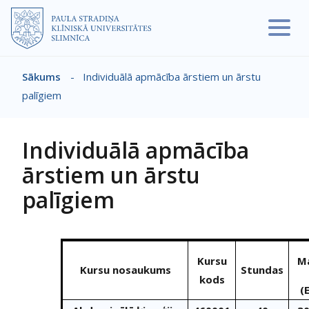
Pārlekt uz galveno saturu
Sākums
-
Individuālā apmācība ārstiem un ārstu
Atpakaļceļš
palīgiem
Individuālā apmācība
ārstiem un ārstu
palīgiem
Kursu
M
Kursu nosaukums
Stundas
kods
(