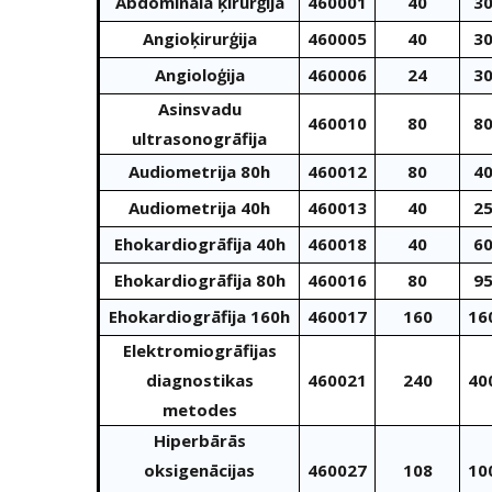
Abdominālā ķirurģija
460001
40
30
Angioķirurģija
460005
40
30
Angioloģija
460006
24
30
Asinsvadu
460010
80
80
ultrasonogrāfija
Audiometrija 80h
460012
80
40
Audiometrija 40h
460013
40
25
Ehokardiogrāfija 40h
460018
40
60
Ehokardiogrāfija 80h
460016
80
95
Ehokardiogrāfija 160h
460017
160
16
Elektromiogrāfijas
diagnostikas
460021
240
40
metodes
Hiperbārās
oksigenācijas
460027
108
10