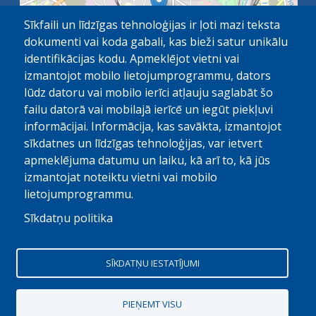
Sīkfaili un līdzīgas tehnoloģijas ir ļoti mazi teksta
dokumenti vai koda gabali, kas bieži satur unikālu
identifikācijas kodu. Apmeklējot vietni vai
izmantojot mobilo lietojumprogrammu, dators
lūdz datoru vai mobilo ierīci atļauju saglabāt šo
failu datorā vai mobilajā ierīcē un iegūt piekļuvi
OpenStreetMap
1 km
| ©
contributors
informācijai. Informācija, kas savākta, izmantojot
sīkdatnes un līdzīgas tehnoloģijas, var ietvert
apmeklējuma datumu un laiku, kā arī to, kā jūs
izmantojat noteiktu vietni vai mobilo
lietojumprogrammu.
Sīkdatņu politika
© Paula Stradiņa Klīniskā universitātes slimnīca, 2026.
Visas tiesības aizsargātas. Pārpublicēšanas gadijumā atsauce
SĪKDATŅU IESTATĪJUMI
obligāta
Digitālais partneris
PIEŅEMT VISU