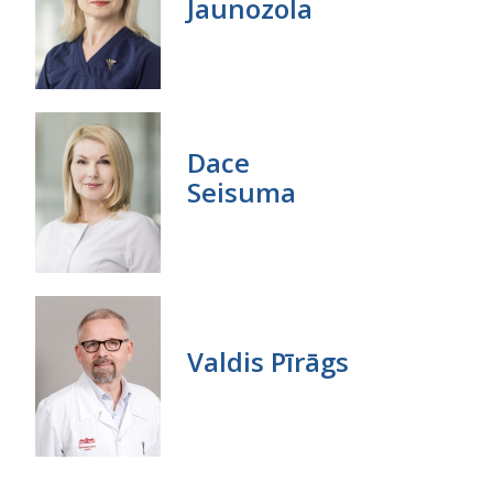
Jaunozola
Dace
Seisuma
Valdis Pīrāgs