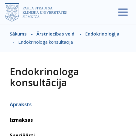
Pārlekt uz galveno saturu
Sākums
-
Ārstniecības veidi
-
Endokrinoloģija
Atpakaļceļš
-
Endokrinologa konsultācija
Endokrinologa
konsultācija
Apraksts
Izmaksas
Speciālisti