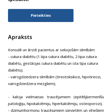
Pieteikties
Apraksts
Konsulē un ārstē pacientus ar sekojošām slimībām:
- cukura diabētu (1.tipa cukura diabētu, 2.tipa cukura
diabētu, gestācijas cukura diabētu un cita tipa cukura
diabētu);
- vairogdziedzera slimībām (tireotoksikozi, hipotireozi,
vairogdziedzera mezgliem);
- kalcija vielmaiņas traucējumiem (epitēlijķermenīšu
patoloģiju, hipokalciēmiju, hiperkalciēmiju, osteoporozi);
- dzimumhormonu traucējumiem sievietēm un vīriešiem