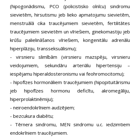
(hipogonādismu, PCO (policistisko olnīcu) sindromu
sievietēm, hirsutismu jeb lieko apmatojumu sievietēm,
menstruālā cika traucējumiem sievietēm, fertilitātes
traucējumiem sievietēm un vīriešiem, ginekomastiju jeb
krūšu palielināšanos vīriešiem, kongenitālu adrenālu
hiperplāziju, transseksuālismu);
- virsnieru slimībām (virsnieru mazspēju, virsnieru
veidojumiem, sekundāru arteriālu hipertensiju –
iespējamu hiperaldosteronismu vai feohromocitomu);
- hipofīzes hormonāliem traucējumiem (hipopituitārismu
jeb hipofīzes hormonu deficītu, akromegāliju,
hiperprolaktinēmiju);
- neiroendokrīniem audzējiem;
- bezcukura diabētu;
- Tērnera sindromu, MEN sindromu u.c. iedzimtiem
endokrīniem traucējumiem.