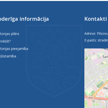
derīga informācija
Kontakti
Adrese: Pilsoņu
itorijas plāns
E-pasts:
stradin
nokļūt?
itorijas pieejamība
kļūstamība