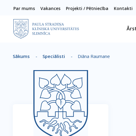
Pārlekt uz galveno saturu
Par mums
Vakances
Projekti / Pētniecība
Kontakti
Ārs
Sākums
-
Speciālisti
-
Diāna Raumane
Atpakaļceļš