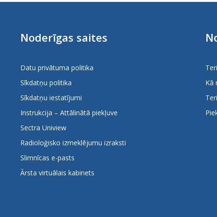
Noderīgas saites
No
Datu privātuma politika
Ter
Sīkdatņu politika
Kā 
Sīkdatņu iestatījumi
Ter
Instrukcija – Attālinātā piekļuve
Pie
Sectra Uniview
Radioloģisko izmeklējumu izraksti
Slimnīcas e-pasts
Ārsta virtuālais kabinets