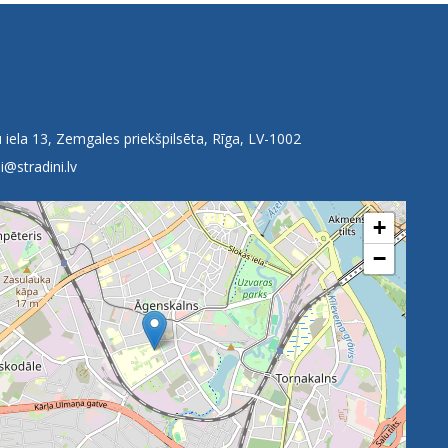
 iela 13, Zemgales priekšpilsēta, Rīga, LV-1002
i@stradini.lv
+
−